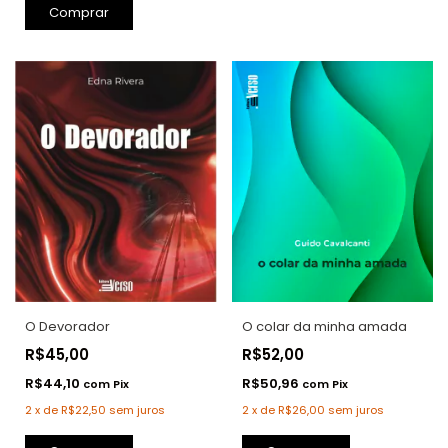
O Devorador
O colar da minha amada
R$45,00
R$52,00
R$44,10
R$50,96
com
Pix
com
Pix
2
x
de
R$22,50
sem juros
2
x
de
R$26,00
sem juros