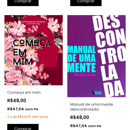
Começa em mim
R$48,00
Manual de uma mente
R$47,04
descontrolada
com
Pix
R$48,00
2
x
de
R$24,00
sem juros
R$47,04
com
Pix
Comprar