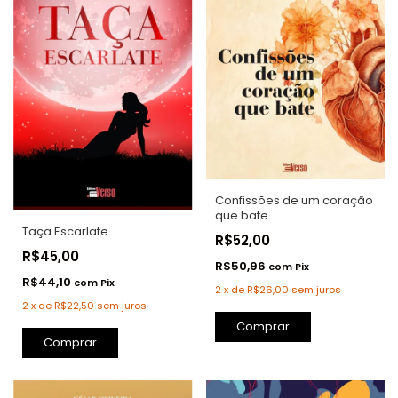
Confissões de um coração
que bate
Taça Escarlate
R$52,00
R$45,00
R$50,96
com
Pix
R$44,10
com
Pix
2
x
de
R$26,00
sem juros
2
x
de
R$22,50
sem juros
Comprar
Comprar