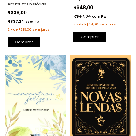
em muitas histórias
R$48,00
R$38,00
R$47,04
com
Pix
R$37,24
com
Pix
2
x
de
R$24,00
sem juros
2
x
de
R$19,00
sem juros
Comprar