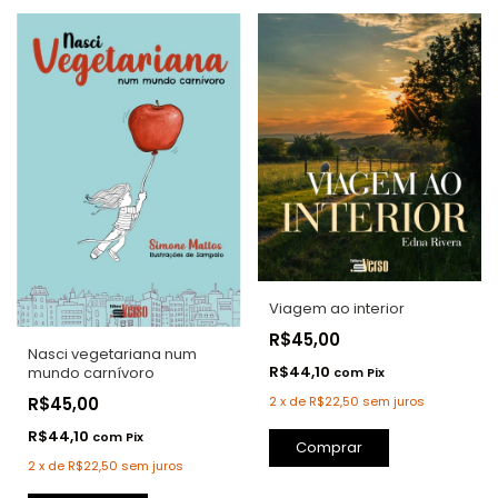
Viagem ao interior
R$45,00
Nasci vegetariana num
R$44,10
mundo carnívoro
com
Pix
R$45,00
2
x
de
R$22,50
sem juros
R$44,10
com
Pix
2
x
de
R$22,50
sem juros