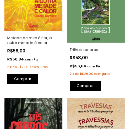
Metade de mim é flor, a
outra metade é calor
Trilhas sonoras
R$58,00
R$58,00
R$56,84
com
Pix
R$56,84
com
Pix
2
x
de
R$29,00
sem juros
2
x
de
R$29,00
sem juros
Comprar
Comprar