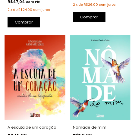
R$47,04
com
Pix
2
x
de
R$26,00
sem juros
2
x
de
R$24,00
sem juros
Comprar
Nômade de mim
A escuta de um coração