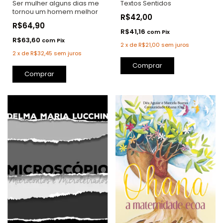
Ser mulher alguns dias me
Textos Sentidos
tornou um homem melhor
R$42,00
R$64,90
R$41,16
com
Pix
R$63,60
com
Pix
2
x
de
R$21,00
sem juros
2
x
de
R$32,45
sem juros
Comprar
Comprar