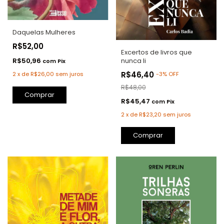
Daquelas Mulheres
R$52,00
Excertos de livros que
R$50,96
nunca li
com
Pix
R$46,40
2
x
de
R$26,00
sem juros
-
3
%
OFF
R$48,00
Comprar
R$45,47
com
Pix
2
x
de
R$23,20
sem juros
Comprar