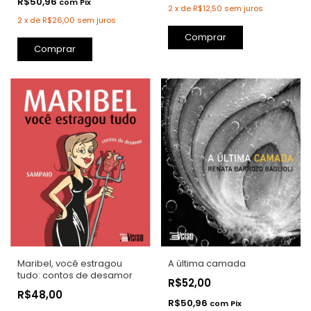
R$50,96
com
Pix
2
x
de
R$12,50
sem juros
2
x
de
R$26,00
sem juros
Comprar
Comprar
Maribel, você estragou
A última camada
tudo: contos de desamor
R$52,00
R$48,00
R$50,96
com
Pix