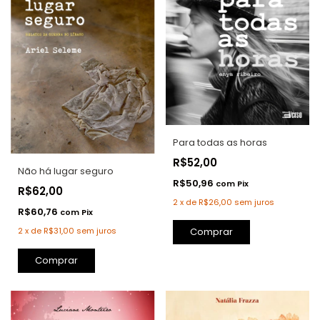
Para todas as horas
R$52,00
Não há lugar seguro
R$50,96
com
Pix
R$62,00
2
x
de
R$26,00
sem juros
R$60,76
com
Pix
Comprar
2
x
de
R$31,00
sem juros
Comprar