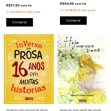
R$50,96
com
Pix
R$37,63
com
Pix
2
x
de
R$26,00
sem juros
2
x
de
R$19,20
sem juros
Hoje eu me vesti de você
InVerso em prosa 16 anos