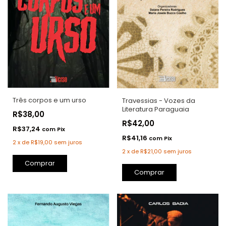
Três corpos e um urso
Travessias - Vozes da
Literatura Paraguaia
R$38,00
R$42,00
R$37,24
com
Pix
R$41,16
com
Pix
2
x
de
R$19,00
sem juros
2
x
de
R$21,00
sem juros
Comprar
Comprar