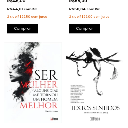
R$58,00
R$45,00
R$56,84
R$44,10
com
Pix
com
Pix
2
x
de
R$29,00
sem juros
2
x
de
R$22,50
sem juros
Comprar