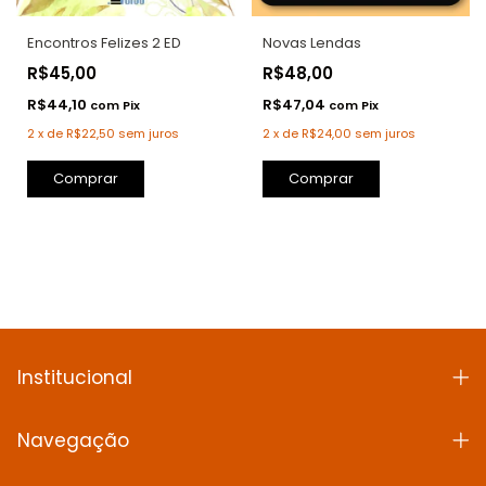
Novas Lendas
Encontros Felizes 2 ED
R$48,00
R$45,00
R$47,04
R$44,10
com
Pix
com
Pix
2
x
de
R$24,00
sem juros
2
x
de
R$22,50
sem juros
Comprar
Comprar
Institucional
Navegação