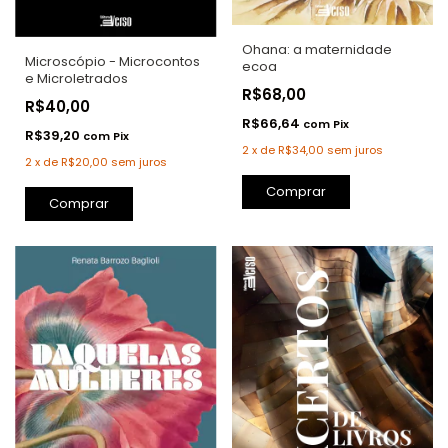
Ohana: a maternidade
Microscópio - Microcontos
ecoa
e Microletrados
R$68,00
R$40,00
R$66,64
com
Pix
R$39,20
com
Pix
2
x
de
R$34,00
sem juros
2
x
de
R$20,00
sem juros
Comprar