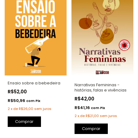
Ensaio sobre a bebedeira
Narrativas Femininas -
histórias, falas e vivências
R$52,00
R$42,00
R$50,96
com
Pix
R$41,16
com
Pix
2
x
de
R$26,00
sem juros
2
x
de
R$21,00
sem juros
Comprar
Comprar