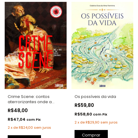
Crime Scene: contos
Os possíveis da vida
aterrorizantes onde a
R$59,80
morte é uma simples
R$48,00
coadjuvante
R$58,60
com
Pix
R$47,04
com
Pix
2
x
de
R$29,90
sem juros
2
x
de
R$24,00
sem juros
Comprar