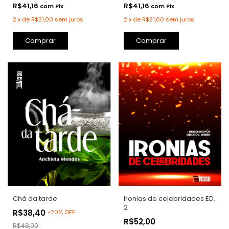
R$41,16
R$41,16
com
Pix
com
Pix
2
x
de
R$21,00
sem juros
2
x
de
R$21,00
sem juros
Comprar
Comprar
Chá da tarde
Ironias de celebridades ED.
2
R$38,40
-
20
%
OFF
R$52,00
R$48,00