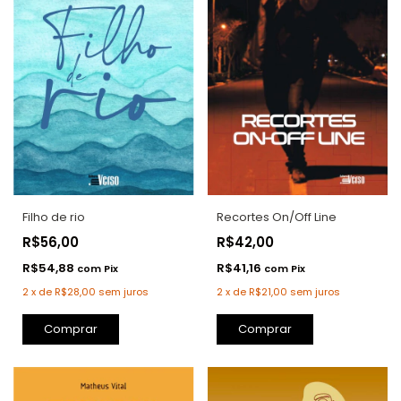
Filho de rio
Recortes On/Off Line
R$56,00
R$42,00
R$54,88
R$41,16
com
Pix
com
Pix
2
x
de
R$28,00
sem juros
2
x
de
R$21,00
sem juros
Comprar
Comprar