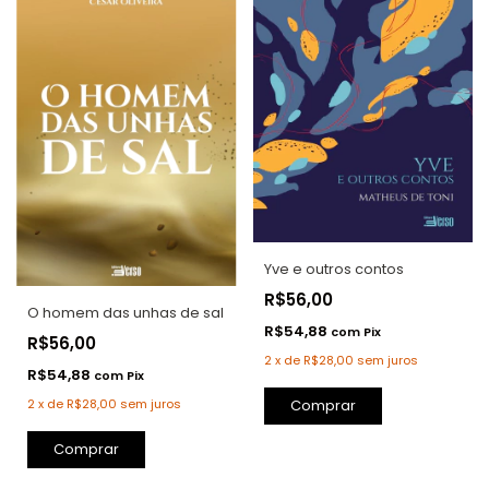
Yve e outros contos
R$56,00
O homem das unhas de sal
R$54,88
com
Pix
R$56,00
2
x
de
R$28,00
sem juros
R$54,88
com
Pix
Comprar
2
x
de
R$28,00
sem juros
Comprar