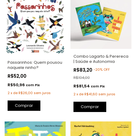
Combo Lagarto & Perereca
| Saúde e Autonomia
Passarinhos: Quem pousou
naquele ninho?
R$83,20
-
20
%
OFF
R$52,00
R$104,00
R$50,96
com
Pix
R$81,54
com
Pix
2
x
de
R$26,00
sem juros
2
x
de
R$41,60
sem juros
Comprar