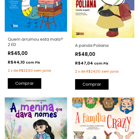
Quem arrumou esta mala?
2 ED
A panda Poliana
R$45,00
R$48,00
R$44,10
com
Pix
R$47,04
com
Pix
2
x
de
R$22,50
sem juros
2
x
de
R$24,00
sem juros
Comprar
Comprar