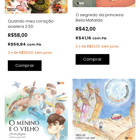
O segredo da princesa
Bela Mafalda
Quando meu coração
acelera 2 ED
R$42,00
R$58,00
R$41,16
com
Pix
R$56,84
com
Pix
2
x
de
R$21,00
sem juros
2
x
de
R$29,00
sem juros
Comprar
Comprar