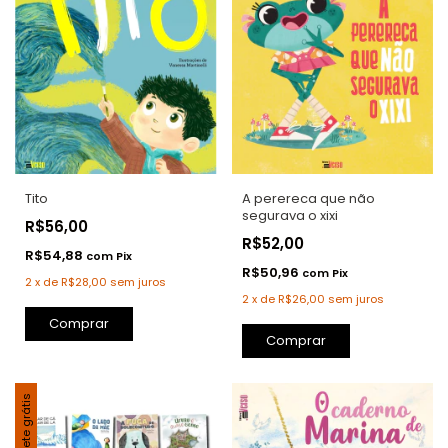
Tito
A perereca que não
segurava o xixi
R$56,00
R$52,00
R$54,88
com
Pix
R$50,96
com
Pix
2
x
de
R$28,00
sem juros
2
x
de
R$26,00
sem juros
Comprar
Comprar
Frete grátis