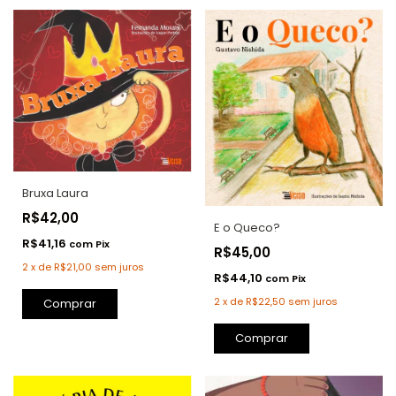
Bruxa Laura
R$42,00
E o Queco?
R$41,16
com
Pix
R$45,00
2
x
de
R$21,00
sem juros
R$44,10
com
Pix
2
x
de
R$22,50
sem juros
Comprar