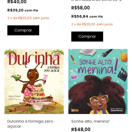
R$40,00
R$58,00
R$39,20
com
Pix
R$56,84
com
Pix
2
x
de
R$20,00
sem juros
2
x
de
R$29,00
sem juros
Comprar
Comprar
Dulcinha a formiga zero
Sonhe alto, menina!
açúcar
R$48,00