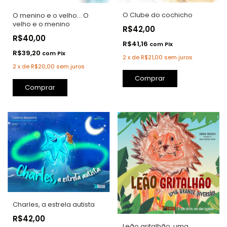
O Clube do cochicho
O menino e o velho... O
velho e o menino
R$42,00
R$40,00
R$41,16
com
Pix
R$39,20
com
Pix
2
x
de
R$21,00
sem juros
2
x
de
R$20,00
sem juros
Comprar
Charles, a estrela autista
R$42,00
Leão gritalhão: uma