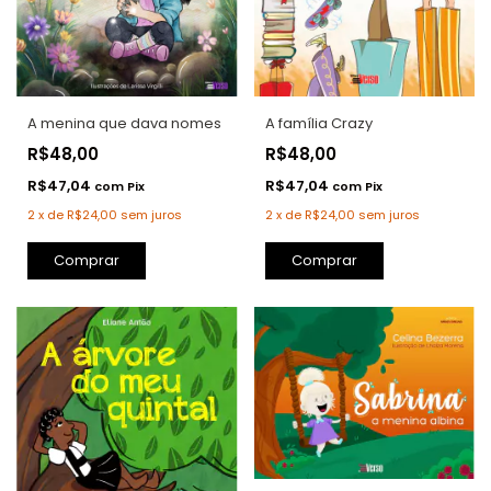
A menina que dava nomes
A família Crazy
R$48,00
R$48,00
R$47,04
R$47,04
com
Pix
com
Pix
2
x
de
R$24,00
sem juros
2
x
de
R$24,00
sem juros
Comprar
Comprar