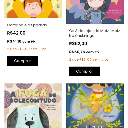
Catarina e as pedras
Os 3 desejos de Meiz | Meiz
R$42,00
tre önskningar
R$41,16
com
Pix
R$62,00
2
x
de
R$21,00
sem juros
R$60,76
com
Pix
2
x
de
R$31,00
sem juros
Comprar
Comprar