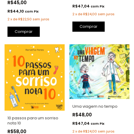
R$45,00
R$47,04
com
Pix
R$44,10
com
Pix
2
x
de
R$24,00
sem juros
2
x
de
R$22,50
sem juros
Comprar
Comprar
Uma viagem no tempo
R$48,00
10 passos para um sorriso
nota 10
R$47,04
com
Pix
R$58,00
2
x
de
R$24,00
sem juros