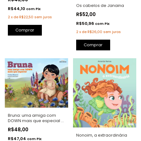
Os cabelos de Janaina
R$44,10
com
Pix
R$52,00
2
x
de
R$22,50
sem juros
R$50,96
com
Pix
Comprar
2
x
de
R$26,00
sem juros
Comprar
Bruna: uma amiga com
DOWN mais que especial 3
ED
R$48,00
Nonoim, a extraordinária
R$47,04
com
Pix