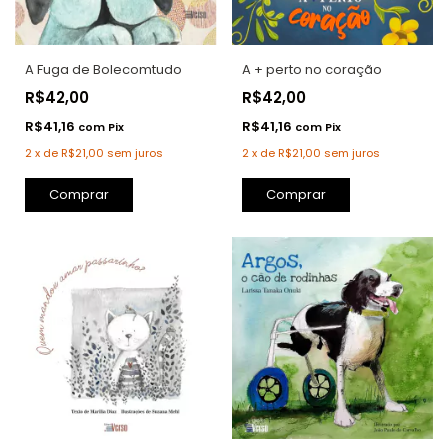
A Fuga de Bolecomtudo
A + perto no coração
R$42,00
R$42,00
R$41,16
R$41,16
com
Pix
com
Pix
2
x
de
R$21,00
sem juros
2
x
de
R$21,00
sem juros
Comprar
Comprar