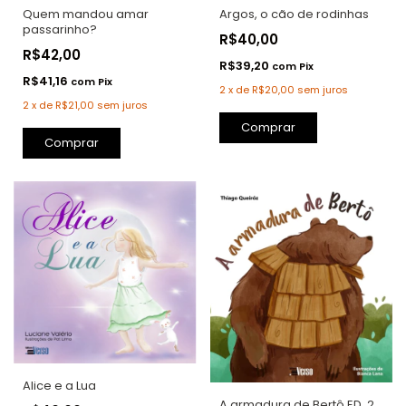
Argos, o cão de rodinhas
Quem mandou amar
passarinho?
R$40,00
R$42,00
R$39,20
com
Pix
R$41,16
com
Pix
2
x
de
R$20,00
sem juros
2
x
de
R$21,00
sem juros
Comprar
Alice e a Lua
A armadura de Bertô ED. 2