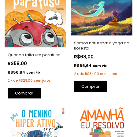
Somos natureza: a yoga da
floresta
Quando falta um parafuso
R$68,00
R$58,00
R$66,64
com
Pix
R$56,84
com
Pix
2
x
de
R$34,00
sem juros
2
x
de
R$29,00
sem juros
Comprar
Comprar