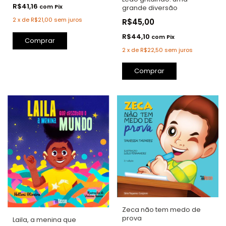
R$41,16
com
Pix
grande diversão
2
x
de
R$21,00
sem juros
R$45,00
R$44,10
com
Pix
Comprar
2
x
de
R$22,50
sem juros
Zeca não tem medo de
prova
Laila, a menina que