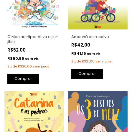
O Menino Hiper Ativo o jiu-
Amanhã eu resolvo
jitsu
R$42,00
R$52,00
R$41,16
com
Pix
R$50,96
com
Pix
2
x
de
R$21,00
sem juros
2
x
de
R$26,00
sem juros
Comprar
Comprar