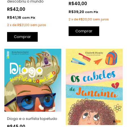
descobriu o mundo
R$40,00
R$42,00
R$39,20
com
Pix
R$41,16
com
Pix
2
x
de
R$20,00
sem juros
2
x
de
R$21,00
sem juros
Comprar
Comprar
Diogo e o surfista topetudo
R$45,00