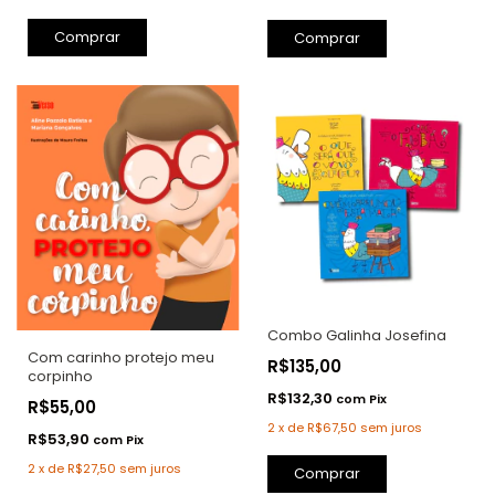
Comprar
Comprar
Combo Galinha Josefina
Com carinho protejo meu
R$135,00
corpinho
R$132,30
com
Pix
R$55,00
2
x
de
R$67,50
sem juros
R$53,90
com
Pix
2
x
de
R$27,50
sem juros
Comprar