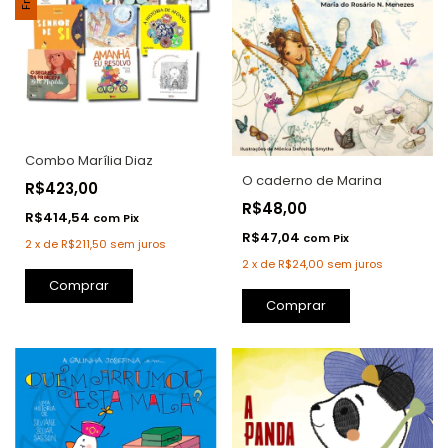
Combo Marília Diaz
O caderno de Marina
R$423,00
R$48,00
R$414,54
com
Pix
R$47,04
com
Pix
2
x
de
R$211,50
sem juros
2
x
de
R$24,00
sem juros
Comprar
Comprar