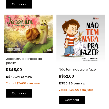
Comprar
Joaquim, o caracol de
jardim
Não tem nada pra fazer
R$48,00
R$52,00
R$47,04
com
Pix
R$50,96
2
x
de
R$24,00
sem juros
com
Pix
2
x
de
R$26,00
sem juros
Comprar