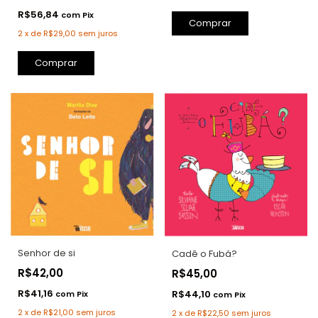
R$56,84
com
Pix
Comprar
2
x
de
R$29,00
sem juros
Comprar
Senhor de si
Cadê o Fubá?
R$42,00
R$45,00
R$41,16
R$44,10
com
Pix
com
Pix
2
x
de
R$21,00
sem juros
2
x
de
R$22,50
sem juros