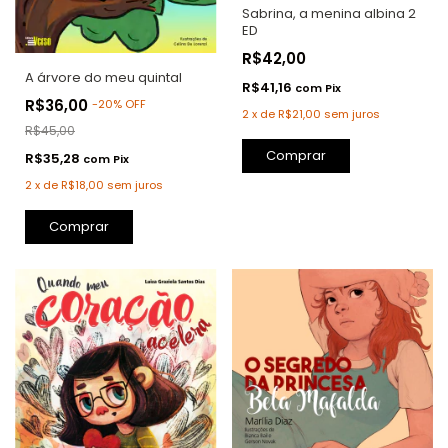
Sabrina, a menina albina 2
ED
R$42,00
A árvore do meu quintal
R$41,16
com
Pix
R$36,00
-
20
%
OFF
2
x
de
R$21,00
sem juros
R$45,00
Comprar
R$35,28
com
Pix
2
x
de
R$18,00
sem juros
Comprar