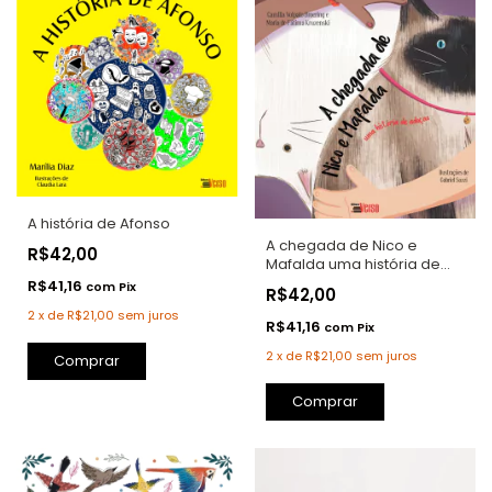
A história de Afonso
A chegada de Nico e
R$42,00
Mafalda uma história de
adoção
R$41,16
com
Pix
R$42,00
2
x
de
R$21,00
sem juros
R$41,16
com
Pix
2
x
de
R$21,00
sem juros
Comprar
Comprar