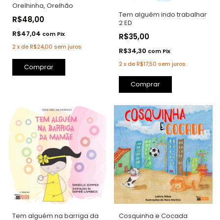
Orelhinha, Orelhão
Tem alguém indo trabalhar
R$48,00
2 ED
R$47,04
com
Pix
R$35,00
2
x
de
R$24,00
sem juros
R$34,30
com
Pix
2
x
de
R$17,50
sem juros
Comprar
Comprar
Tem alguém na barriga da
Cosquinha e Cocada