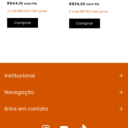
R$44,10
com
Pix
R$34,30
com
Pix
2
x
de
R$22,50
sem juros
2
x
de
R$17,50
sem juros
Comprar
Comprar
Institucional
Navegação
Entre em contato