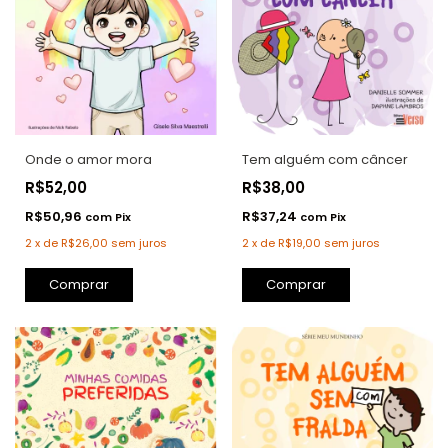
Onde o amor mora
Tem alguém com câncer
R$52,00
R$38,00
R$50,96
R$37,24
com
Pix
com
Pix
2
x
de
R$26,00
sem juros
2
x
de
R$19,00
sem juros
Comprar
Comprar