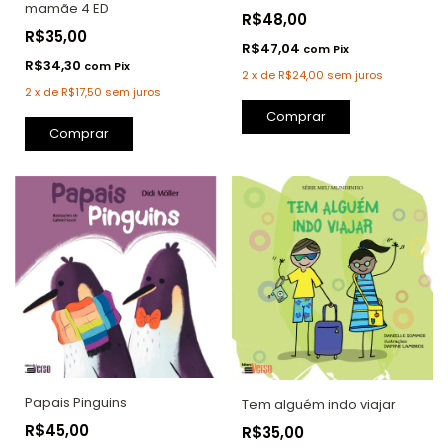
mamãe 4 ED
R$48,00
R$35,00
R$47,04
com
Pix
R$34,30
com
Pix
2
x
de
R$24,00
sem juros
2
x
de
R$17,50
sem juros
Comprar
Comprar
Papais Pinguins
Tem alguém indo viajar
R$45,00
R$35,00