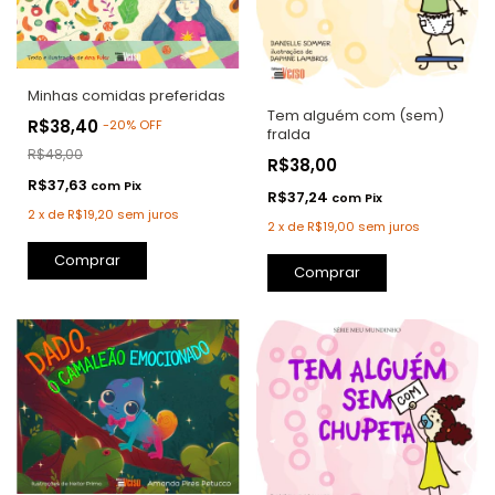
Minhas comidas preferidas
Tem alguém com (sem)
R$38,40
-
20
%
OFF
fralda
R$48,00
R$38,00
R$37,63
com
Pix
R$37,24
com
Pix
2
x
de
R$19,20
sem juros
2
x
de
R$19,00
sem juros
Comprar
Comprar