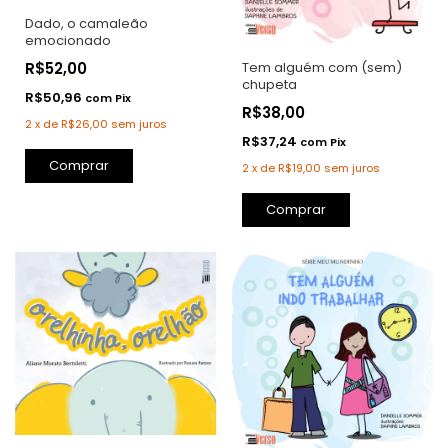
Dado, o camaleão
emocionado
Tem alguém com (sem)
R$52,00
chupeta
R$50,96
com
Pix
R$38,00
2
x
de
R$26,00
sem juros
R$37,24
com
Pix
Comprar
2
x
de
R$19,00
sem juros
Comprar