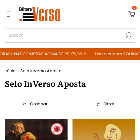
0
RASIL NAS COMPRAS ACIMA DE R$ 179,99 ✈
Use o cupom SOUINVER
Início
.
Selo InVerso Aposta
Selo InVerso Aposta
Ordenar
Filtrar