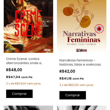
Crime Scene: contos
Narrativas Femininas -
aterrorizantes onde a
histórias, falas e vivências
morte é uma simples
R$48,00
R$42,00
coadjuvante
R$47,04
com
Pix
R$41,16
com
Pix
2
x
de
R$24,00
sem juros
2
x
de
R$21,00
sem juros
Comprar
Comprar