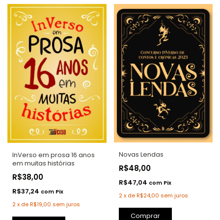
Novas Lendas
InVerso em prosa 16 anos
em muitas histórias
R$48,00
R$38,00
R$47,04
com
Pix
R$37,24
com
Pix
2
x
de
R$24,00
sem juros
2
x
de
R$19,00
sem juros
Comprar