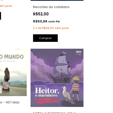
em juros
Recortes do cotidiano
R$52,00
R$50,96
com
Pix
2
x
de
R$26,00
sem juros
Comprar
o - 407 dias