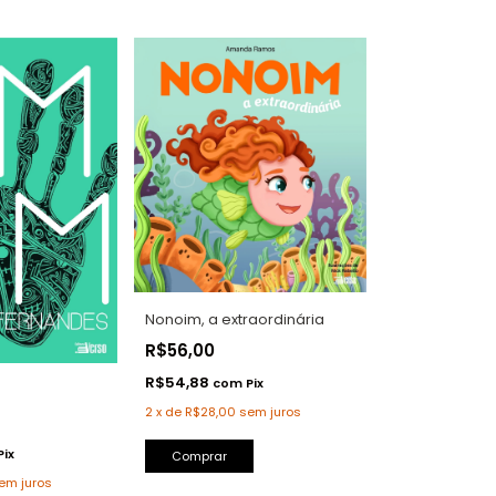
Nonoim, a extraordinária
R$56,00
R$54,88
com
Pix
2
x
de
R$28,00
sem juros
Pix
em juros