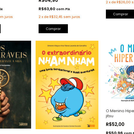
R$64,90
2
x
de
R$26,00
s
R$63,60
ix
com
Pix
Comprar
m juros
2
x
de
R$32,45
sem juros
Comprar
O Menino Hiper
jitsu
R$52,00
R$50,96
com