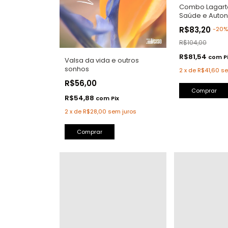
Combo Lagarto
Saúde e Auto
R$83,20
-
20
R$104,00
R$81,54
com
P
Valsa da vida e outros
sonhos
2
x
de
R$41,60
se
R$56,00
R$54,88
com
Pix
2
x
de
R$28,00
sem juros
Comprar