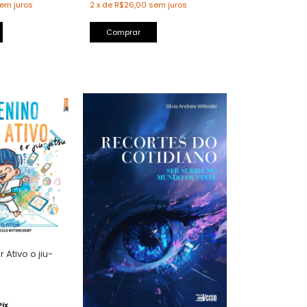
em juros
2
x
de
R$26,00
sem juros
Comprar
 Ativo o jiu-
Pix