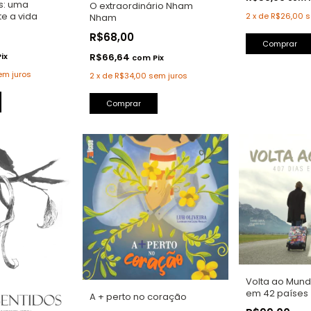
s: uma
O extraordinário Nham
e a vida
2
x
de
R$26,00
s
Nham
R$68,00
Comprar
Pix
R$66,64
com
Pix
em juros
2
x
de
R$34,00
sem juros
Comprar
Volta ao Mund
em 42 países
A + perto no coração