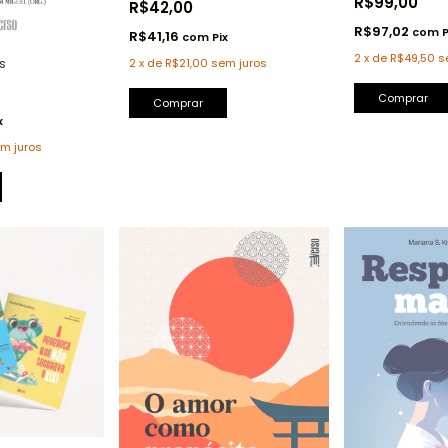
R$99,00
R$42,00
R$97,02
com
P
R$41,16
com
Pix
2
x
de
R$49,50
s
s
2
x
de
R$21,00
sem juros
Comprar
x
m juros