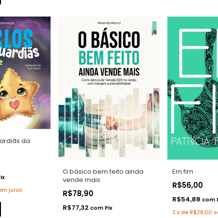
uardiãs da
O básico bem feito ainda
Em fim
ix
vende mais
R$56,00
em juros
R$78,90
R$54,88
com
R$77,32
com
Pix
2
x
de
R$28,00
s