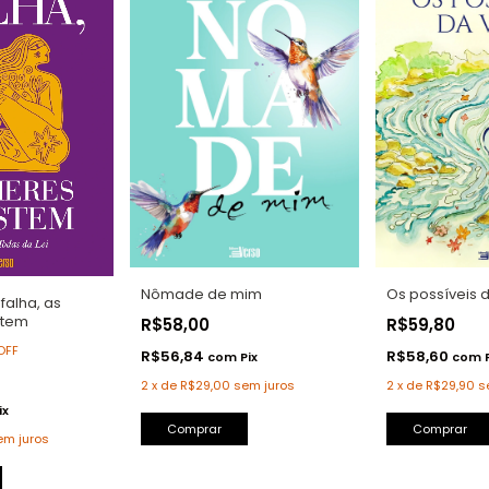
Nômade de mim
Os possíveis 
falha, as
stem
R$58,00
R$59,80
OFF
R$56,84
R$58,60
com
Pix
com
2
x
de
R$29,00
sem juros
2
x
de
R$29,90
s
ix
Comprar
em juros