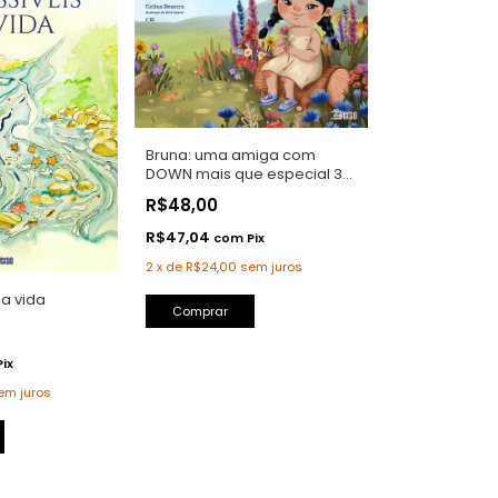
Bruna: uma amiga com
DOWN mais que especial 3
ED
R$48,00
R$47,04
com
Pix
2
x
de
R$24,00
sem juros
da vida
Pix
em juros