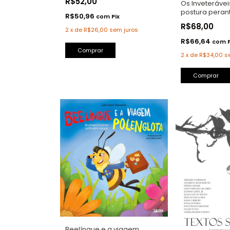
R$52,00
Os Inveterávei
postura perant
R$50,96
com
Pix
R$68,00
2
x
de
R$26,00
sem juros
R$66,64
com
Comprar
2
x
de
R$34,00
s
Beelíngue e a viagem