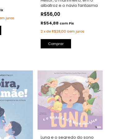
Heitor, o marinheiro, em o
albatroz e o navio fantasma
ix
R$56,00
em juros
R$54,88
com
Pix
2
x
de
R$28,00
sem juros
Comprar
Luna e o segredo do sono