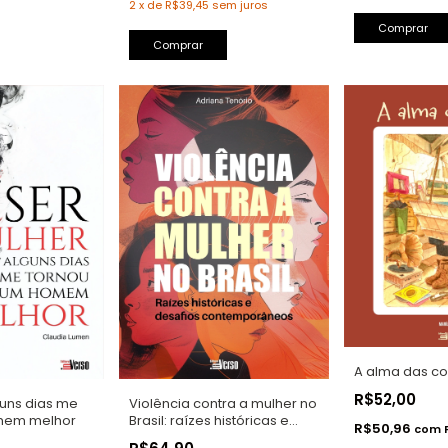
2
x
de
R$39,45
sem juros
Comprar
Comprar
A alma das co
R$52,00
guns dias me
Violência contra a mulher no
mem melhor
Brasil: raízes históricas e
R$50,96
com
desafios contemporâneos