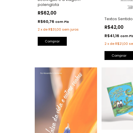
polenglota
R$62,00
Textos Sentido
R$60,76
com
Pix
R$42,00
2
x
de
R$31,00
sem juros
R$41,16
com
Pi
Comprar
2
x
de
R$21,00
se
Comprar