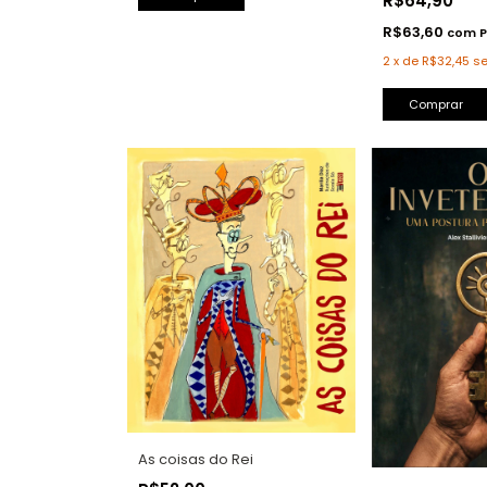
R$64,90
R$63,60
com
P
2
x
de
R$32,45
se
Comprar
As coisas do Rei