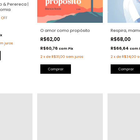
 & Perereca |
nomia
%
OFF
O amor como propósito
Respira, mam
ix
R$62,00
R$68,00
m juros
R$60,76
R$66,64
com
Pix
com
2
x
de
R$31,00
sem juros
2
x
de
R$34,00
s
Comprar