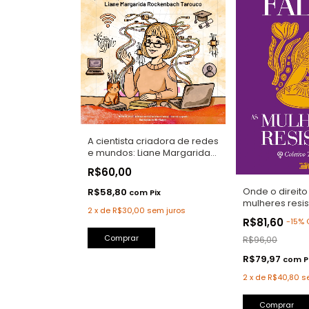
A cientista criadora de redes
e mundos: Liane Margarida
Rockenbach Tarouco
R$60,00
Onde o direito 
R$58,80
com
Pix
mulheres resi
2
x
de
R$30,00
sem juros
R$81,60
-
15
%
R$96,00
R$79,97
com
P
2
x
de
R$40,80
s
Comprar