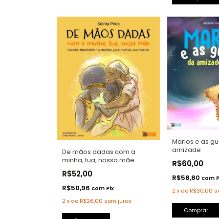
Marlos e as g
amizade
De mãos dadas com a
minha, tua, nossa mãe
R$60,00
R$52,00
R$58,80
com
P
R$50,96
com
Pix
2
x
de
R$30,00
s
2
x
de
R$26,00
sem juros