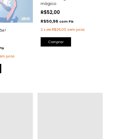
mágico
R$52,00
R$50,96
com
Pix
2
x
de
R$26,00
sem juros
ãe!
Pix
em juros