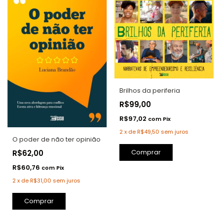
Brilhos da periferia
R$99,00
R$97,02
com
Pix
2
x
de
R$49,50
sem juros
O poder de não ter opinião
Comprar
R$62,00
R$60,76
com
Pix
2
x
de
R$31,00
sem juros