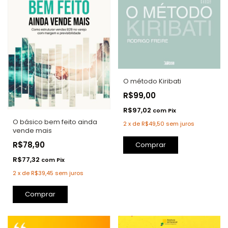
O método Kiribati
R$99,00
R$97,02
com
Pix
O básico bem feito ainda
2
x
de
R$49,50
sem juros
vende mais
R$78,90
Comprar
R$77,32
com
Pix
2
x
de
R$39,45
sem juros
Comprar