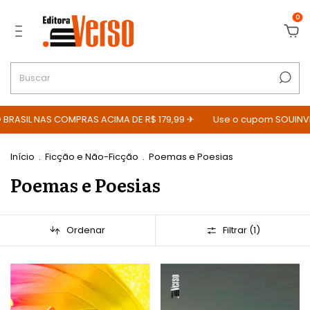
0
BRASIL NAS COMPRAS ACIMA DE R$ 179,99 ✈
Use o cupom SOUINVE
Início
.
Ficção e Não-Ficção
.
Poemas e Poesias
Poemas e Poesias
Ordenar
Filtrar (
1
)