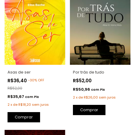
Asas de ser
Por trás de tudo
R$36,40
R$52,00
-
30
%
OFF
R$52,00
R$50,96
com
Pix
R$35,67
com
Pix
2
x
de
R$26,00
sem juros
2
x
de
R$18,20
sem juros
Comprar
Comprar