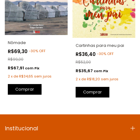
Nômade
Cartinhas para meu pai
R$69,30
-
30
%
OFF
R$36,40
-
30
%
OFF
R$99,00
R$52,00
R$67,91
com
Pix
R$35,67
com
Pix
2
x
de
R$34,65
sem juros
2
x
de
R$18,20
sem juros
Comprar
Comprar
Institucional