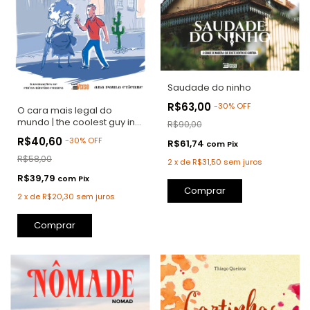
Saudade do ninho
R$63,00
-
30
%
OFF
O cara mais legal do
mundo | the coolest guy in
R$90,00
the world
R$40,60
-
30
%
OFF
R$61,74
com
Pix
R$58,00
2
x
de
R$31,50
sem juros
R$39,79
com
Pix
Comprar
2
x
de
R$20,30
sem juros
Comprar