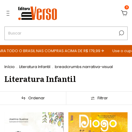
0
 TODO O BRASIL NAS COMPRAS ACIMA DE R$ 179,99 ✈
Use o cupom 
Início
.
Literatura Infantil
.
breadcrumbs.narrativa-visual
Literatura Infantil
Ordenar
Filtrar