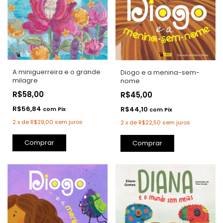
A miniguerreira e o grande
Diogo e a menina-sem-
milagre
nome
R$58,00
R$45,00
R$56,84
R$44,10
com
Pix
com
Pix
2
x
de
R$29,00
sem juros
2
x
de
R$22,50
sem juros
Comprar
Comprar