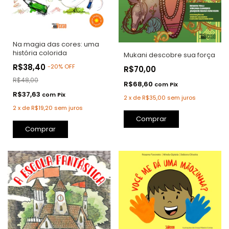
Na magia das cores: uma
história colorida
Mukani descobre sua força
R$38,40
-
20
%
OFF
R$70,00
R$48,00
R$68,60
com
Pix
R$37,63
com
Pix
2
x
de
R$35,00
sem juros
2
x
de
R$19,20
sem juros
Comprar
Comprar