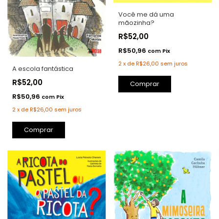
Você me dá uma
mãozinha?
R$52,00
R$50,96
com
Pix
2
x
de
R$26,00
sem juros
A escola fantástica
R$52,00
Comprar
R$50,96
com
Pix
2
x
de
R$26,00
sem juros
Comprar