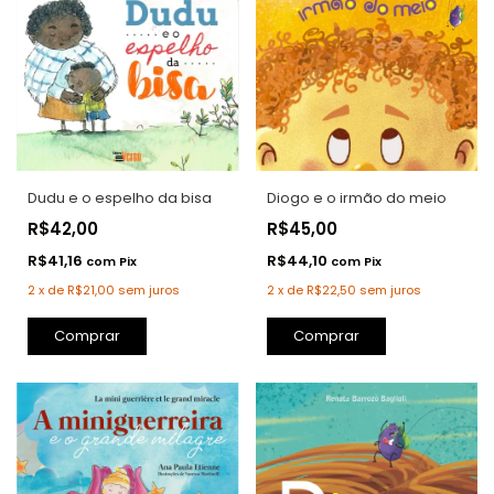
Dudu e o espelho da bisa
Diogo e o irmão do meio
R$42,00
R$45,00
R$41,16
R$44,10
com
Pix
com
Pix
2
x
de
R$21,00
sem juros
2
x
de
R$22,50
sem juros
Comprar
Comprar