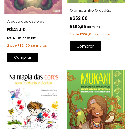
O amiguinho Gratidão
R$52,00
A casa das estrelas
R$50,96
com
Pix
R$42,00
2
x
de
R$26,00
sem juros
R$41,16
com
Pix
2
x
de
R$21,00
sem juros
Comprar
Comprar