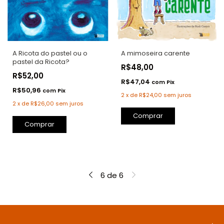
A Ricota do pastel ou o
A mimoseira carente
pastel da Ricota?
R$48,00
R$52,00
R$47,04
com
Pix
R$50,96
com
Pix
2
x
de
R$24,00
sem juros
2
x
de
R$26,00
sem juros
Comprar
Comprar
6
de
6