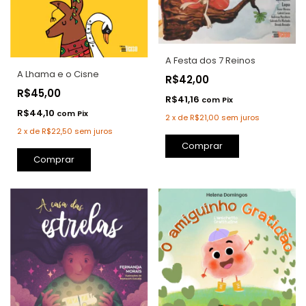
A Festa dos 7 Reinos
A Lhama e o Cisne
R$42,00
R$45,00
R$41,16
com
Pix
R$44,10
com
Pix
2
x
de
R$21,00
sem juros
2
x
de
R$22,50
sem juros
Comprar
Comprar