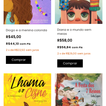
Diana e o mundo sem
Diogo e a menina colorida
meias
R$45,00
R$58,00
R$44,10
com
Pix
R$56,84
com
Pix
2
x
de
R$22,50
sem juros
2
x
de
R$29,00
sem juros
Comprar
Comprar