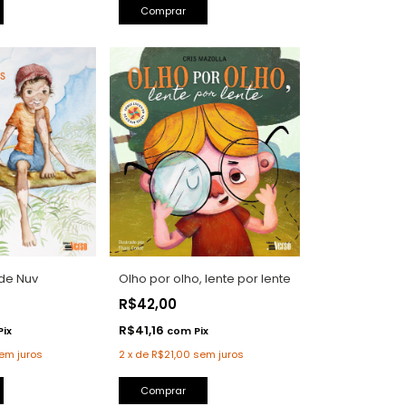
Comprar
de Nuv
Olho por olho, lente por lente
R$42,00
R$41,16
Pix
com
Pix
em juros
2
x
de
R$21,00
sem juros