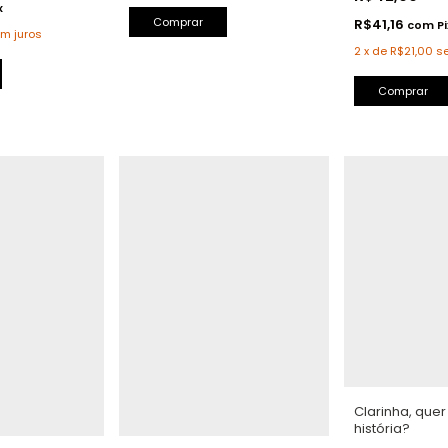
x
R$41,16
com
Pi
m juros
2
x
de
R$21,00
s
Clarinha, quer
história?