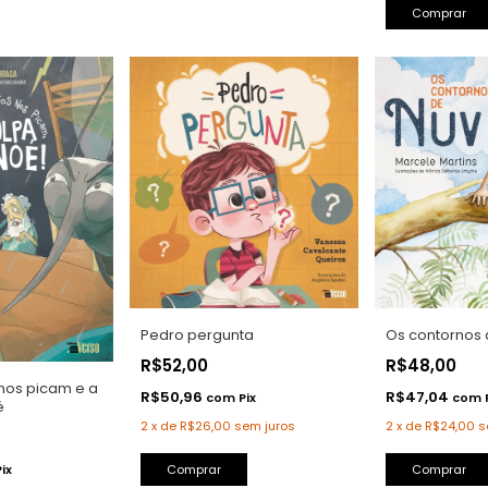
Comprar
Pedro pergunta
Os contornos 
R$52,00
R$48,00
nos picam e a
R$50,96
R$47,04
com
Pix
com
é
2
x
de
R$26,00
sem juros
2
x
de
R$24,00
s
Comprar
Pix