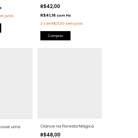
R$42,00
x
R$41,16
com
Pix
em juros
2
x
de
R$21,00
sem juros
Comprar
Clarice na Floresta Mágica
 ouvir uma
R$48,00