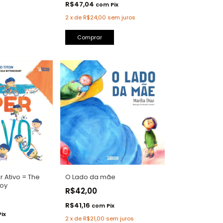
R$47,04
com
Pix
2
x
de
R$24,00
sem juros
 Ativo = The
O Lado da mãe
Boy
R$42,00
R$41,16
com
Pix
Pix
2
x
de
R$21,00
sem juros