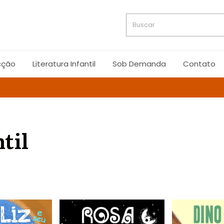
cção
Literatura Infantil
Sob Demanda
Contato
til