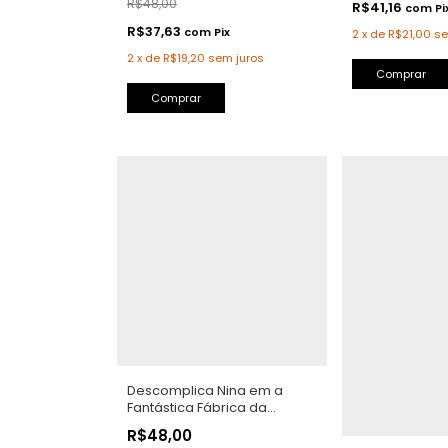
R$48,00
R$41,16
com
Pi
R$37,63
com
Pix
2
x
de
R$21,00
se
2
x
de
R$19,20
sem juros
Descomplica Nina em a
Fantástica Fábrica da
Genética
R$48,00