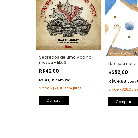
Segredos de uma vida no
museu - ED. 3
Liz e seu nariz
R$42,00
R$56,00
R$41,16
com
Pix
R$54,88
com
2
x
de
R$21,00
sem juros
2
x
de
R$28,00
s
Comprar
Comprar