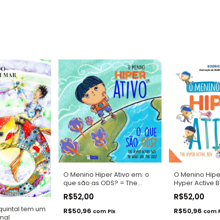
O Menino Hiper Ativo em: o
O Menino Hiper
que são as ODS? = The
Hyper Active 
Hyper Active Boy in: what are
R$52,00
R$52,00
the SDG?
quintal tem um
R$50,96
R$50,96
com
Pix
com
nal