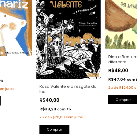
Dino e Ben: 
diferente
R$48,00
R$47,04
com
Pix
Rosa Valente e o resgate da
2
x
de
R$24,00
s
em juros
lua
R$40,00
Comprar
R$39,20
com
Pix
2
x
de
R$20,00
sem juros
Comprar