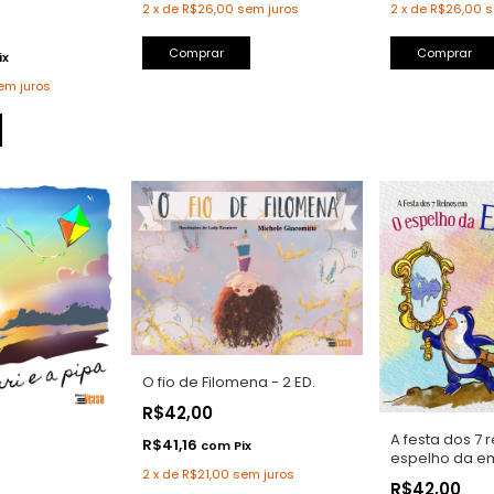
2
x
de
R$26,00
sem juros
2
x
de
R$26,00
s
ix
em juros
O fio de Filomena - 2 ED.
R$42,00
A festa dos 7 
R$41,16
com
Pix
espelho da e
2
x
de
R$21,00
sem juros
R$42,00