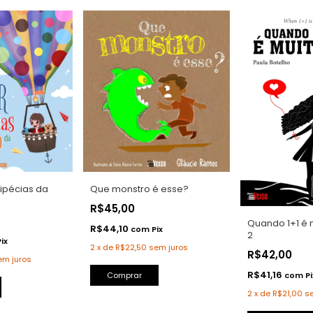
ripécias da
Que monstro é esse?
R$45,00
Quando 1+1 é 
R$44,10
com
Pix
2
Pix
2
x
de
R$22,50
sem juros
R$42,00
em juros
R$41,16
Comprar
com
Pi
2
x
de
R$21,00
s