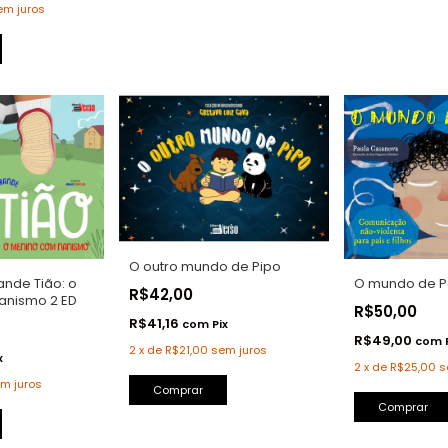
em juros
O outro mundo de Pipo
nde Tião: o
O mundo de P
R$42,00
anismo 2 ED
R$50,00
R$41,16
com
Pix
R$49,00
com
2
x
de
R$21,00
sem juros
x
2
x
de
R$25,00
s
m juros
Comprar