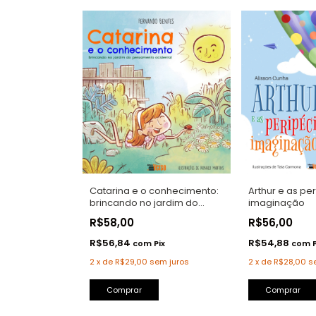
Catarina e o conhecimento:
Arthur e as pe
brincando no jardim do
imaginação
pensamento ocidental
R$58,00
R$56,00
R$56,84
R$54,88
com
Pix
com
2
x
de
R$29,00
sem juros
2
x
de
R$28,00
s
Comprar
Comprar