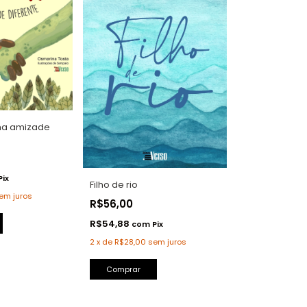
uma amizade
Pix
Filho de rio
em juros
R$56,00
R$54,88
com
Pix
2
x
de
R$28,00
sem juros
Comprar