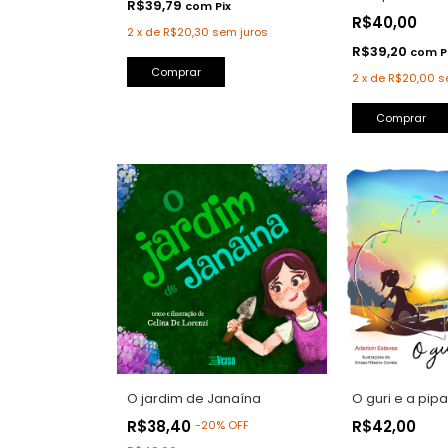
R$39,79
com
Pix
R$40,00
2
x
de
R$20,30
sem juros
R$39,20
com
P
Comprar
2
x
de
R$20,00
s
O jardim de Janaína
O guri e a pipa
R$38,40
R$42,00
-
20
%
OFF