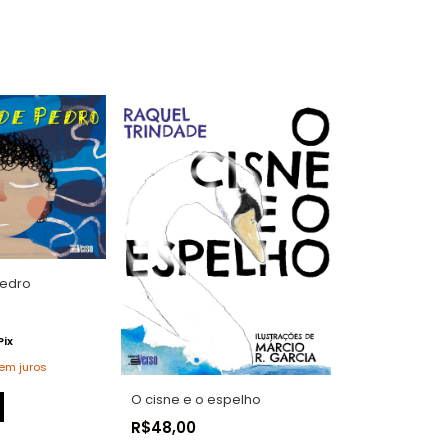
edro
Pix
em juros
O cisne e o espelho
R$48,00