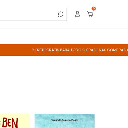
0
✈ FRETE GRÁTIS PARA TODO O BRASIL NAS COMPRAS ACIMA DE R$ 179,