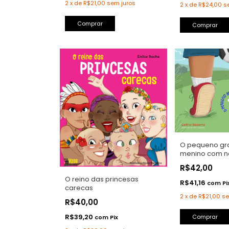
2
x
de
R$21,00
sem juros
2
x
de
R$24,00
s
Comprar
O pequeno gra
menino com n
R$42,00
O reino das princesas
R$41,16
com
Pi
carecas
2
x
de
R$21,00
se
R$40,00
R$39,20
Comprar
com
Pix