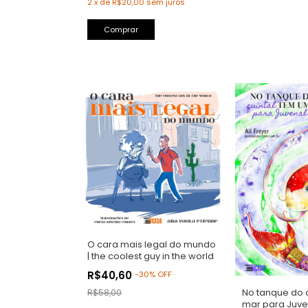
2
x
de
R$20,00
sem juros
O cara mais legal do mundo
| the coolest guy in the world
R$40,60
-
30
%
OFF
No tanque do 
R$58,00
mar para Juve