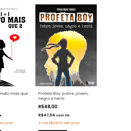
Profeta Boy: pobre, jovem,
muito mais que
negro e herói
R$48,00
R$47,04
com
Pix
x
2
x
de
R$24,00
sem juros
em juros