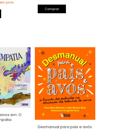
em juros
Comprar
reinos em: O
mpatia
Desmanual para pais e avós