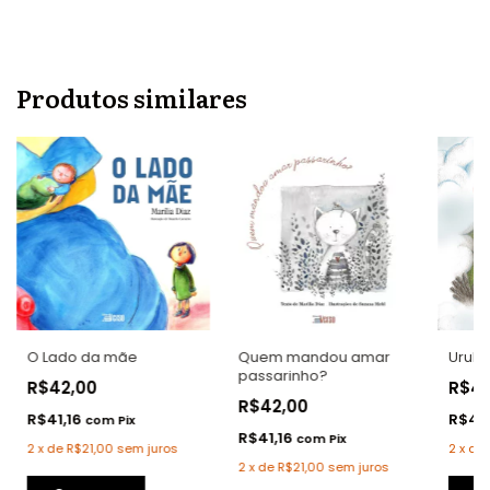
Produtos similares
O Lado da mãe
Urubu
Quem mandou amar
passarinho?
R$42,00
R$4
R$42,00
R$41,16
R$41,
com
Pix
R$41,16
com
Pix
2
x
de
R$21,00
sem juros
2
x
de
2
x
de
R$21,00
sem juros