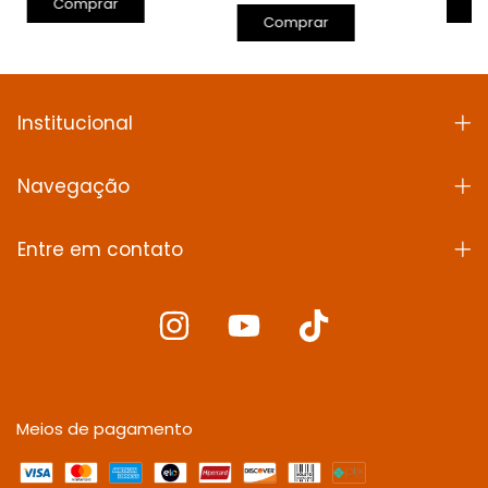
Comprar
C
Comprar
Institucional
Navegação
Entre em contato
Meios de pagamento