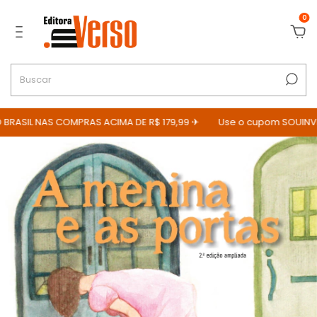
0
RASIL NAS COMPRAS ACIMA DE R$ 179,99 ✈
Use o cupom SOUINVER