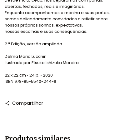
Desde muito cedo, nos deparamos com portas:
abertas, fechadas, reais e imaginárias.
Enquanto acompanhamos a menina e suas portas,
somos delicadamente convidados a refletir sobre
nossos próprios sonhos, expectativas,
nossas escolhas e suas consequências.
2.ª Edição, versão ampliada
Delma Maria Lucchin
Ilustrado por Etsuko Ishizuka Moreira
22 x 22 cm • 24 p. • 2020
ISBN 978-85-5540-244-9
Compartilhar
Produtos similares