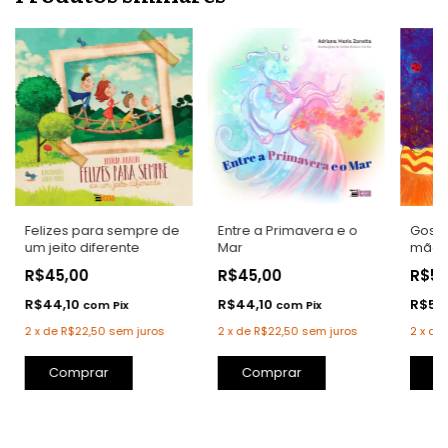
Entre a Primavera e o
Gosto
Felizes para sempre de
Mar
mãe
um jeito diferente
R$45,00
R$5
R$45,00
R$44,10
R$56
R$44,10
com
Pix
com
Pix
2
x
de
R$22,50
sem juros
2
x
de
2
x
de
R$22,50
sem juros
C