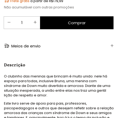
Frete grátis
a partir de
R$179,99
Não acumulável com outras promoções
Meios de envio
Descrição
O clubinho das meninas que brincam é muito unido: nele há
espaço para todas, inclusive Bruna, uma menina com
síndrome de Down muito divertida e amorosa. Diante de uma
situação inesperada, a união entre elas nos traz uma gentil
lição de respeito e amor.
Este livro serve de apoio para pais, professores,
psicopedagogos e outros que desejem refletir sobre a relação
amorosa das crianças com síndrome de Down e seus amigos
e familiares. E, principalmente, traz à luz o tema da inclusão e