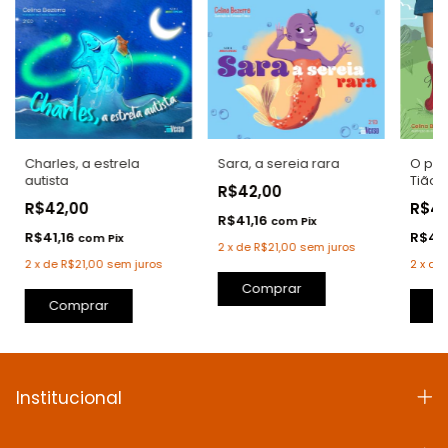
Sara, a sereia rara
O pe
Charles, a estrela
Tião:
autista
R$42,00
nanis
R$4
R$42,00
R$41,16
com
Pix
R$41,
R$41,16
com
Pix
2
x
de
R$21,00
sem juros
2
x
de
2
x
de
R$21,00
sem juros
Comprar
C
Comprar
Institucional