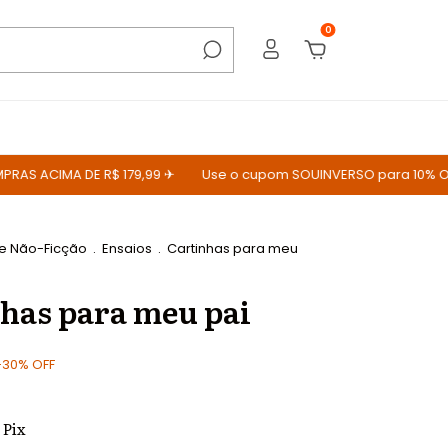
0
 ACIMA DE R$ 179,99 ✈
Use o cupom SOUINVERSO para 10% OFF
 e Não-Ficção
.
Ensaios
.
Cartinhas para meu
has para meu pai
-
30
%
OFF
Pix