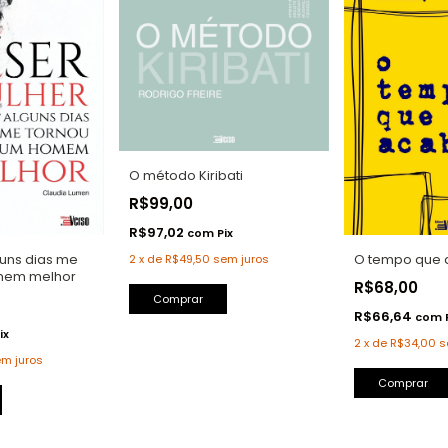
O método Kiribati
R$99,00
R$97,02
com
Pix
guns dias me
O tempo que
2
x
de
R$49,50
sem juros
mem melhor
R$68,00
Comprar
R$66,64
com
ix
2
x
de
R$34,00
s
m juros
Comprar