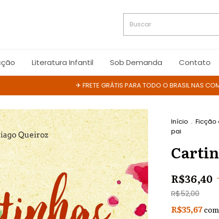
cção
Literatura Infantil
Sob Demanda
Contato
✈ FRETE GRÁTIS PARA TODO O BRASIL NAS COMPRAS
Início
.
Ficção
pai
Cartin
R$36,40
R$52,00
R$35,67
com