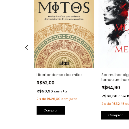
im
Libertando-se dos mitos
Ser mulher al
tornou um ho
R$52,00
R$64,90
R$50,96
ix
com
Pix
R$63,60
com
P
m juros
2
x
de
R$26,00
sem juros
2
x
de
R$32,45
se
Comprar