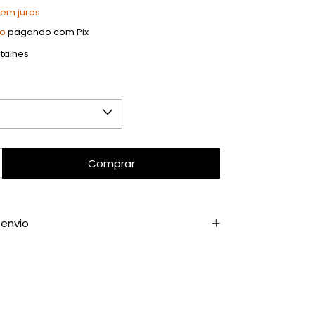
sem juros
to
pagando com Pix
talhes
envio