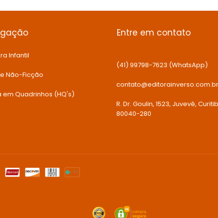
egação
Entre em contato
ra Infantil
(41) 99798-7623 (WhatsApp)
 e Não-Ficção
contato@editorainverso.com.b
ia em Quadrinhos (HQ's)
R. Dr. Goulin, 1523, Juvevê, Curiti
80040-280