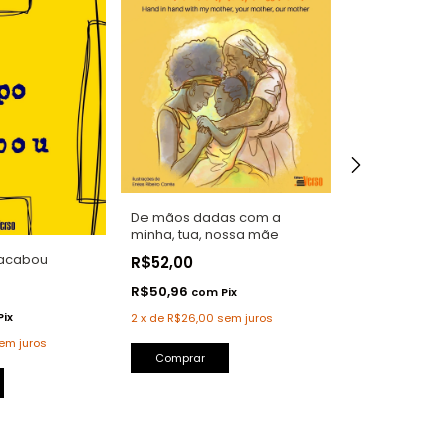
De mãos dadas com a
minha, tua, nossa mãe
 acabou
Construindo 
R$52,00
R$58,00
R$50,96
com
Pix
R$56,84
Pix
com
2
x
de
R$26,00
sem juros
em juros
2
x
de
R$29,00
s
Comprar