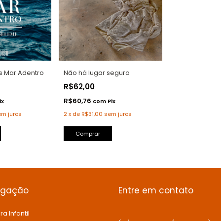
Não há lugar seguro
s Mar Adentro
R$62,00
R$60,76
com
Pix
ix
2
x
de
R$31,00
sem juros
em juros
Comprar
egação
Entre em contato
ra Infantil