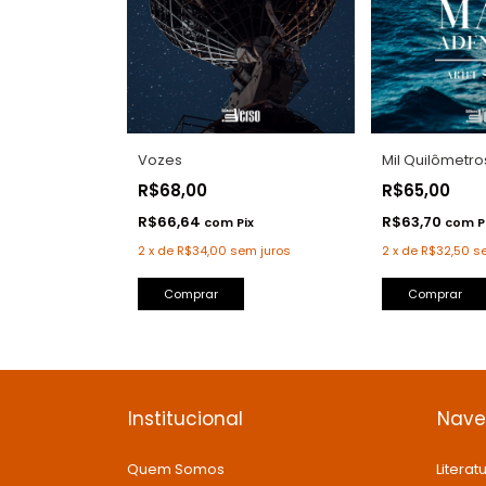
Vozes
Mil Quilômetro
R$68,00
R$65,00
R$66,64
R$63,70
com
Pix
com
P
2
x
de
R$34,00
sem juros
2
x
de
R$32,50
s
Comprar
Comprar
Institucional
Nav
Quem Somos
Literatu