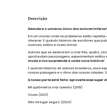
Descrição
Descubra o universo único dos autores InVerso!
Em um mundo onde as prateleiras estão repletas de 
oferecer. E quando falamos de escritores que publ
nuances, estilos e vozes únicas.
Autores que se dedicaram a criar três, quatro, c
aprofundam personagens, experimentam estilos e
muda e nos surpreende a cada nova história!
E quando falamos de autores brasileiros, essa ex
nossas paisagens e o ritmo das nossas cidades. S
A nossa parte está feita: aproveite esse super 
Mil quilômetros mar adentro (2019)
Vozes (2021)
Não há lugar seguro (2024)