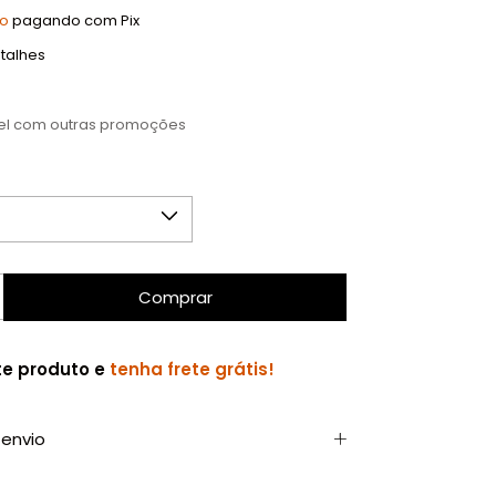
to
pagando com Pix
talhes
el com outras promoções
te produto e
tenha frete grátis!
envio