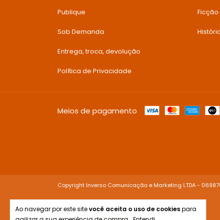
Publique
Ficção
Sob Demanda
Histór
Entrega, troca, devolução
Política de Privacidade
Meios de pagamento
Copyright Inverso Comunicação e Marketing LTDA - 06987
Ao navegar por este site
você aceita o uso de cookies
para
agilizar a sua experiência de compra.
Entendi