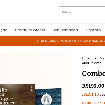
cção
Literatura Infantil
Sob Demanda
Contato
✈ FRETE GRÁTIS PARA TODO O BRASIL NAS COMPRAS
Início
.
Ficção
Ariel Seleme
Combo
R$195,00
R$191,10
co
2
x de
R$97,50