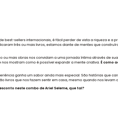
best-sellers internacionais, é fácil perder de vista a riqueza e a 
icaram três ou mais livros, estamos diante de mentes que construíra
inco ou mais obras nos convidam a uma jornada íntima através de su
 nos mostram como é possível expandir a mente criativa.
É como a
periência ganha um sabor ainda mais especial. São histórias que c
ão livros que nos fazem sentir em casa, mesmo quando nos levam a 
desconto neste combo de Ariel Seleme, que tal?