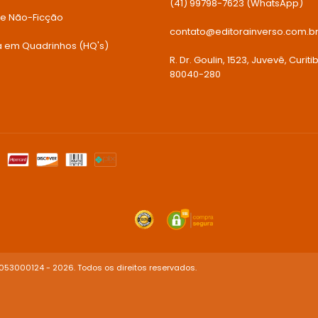
(41) 99798-7623 (WhatsApp)
 e Não-Ficção
contato@editorainverso.com.b
ia em Quadrinhos (HQ's)
R. Dr. Goulin, 1523, Juvevê, Curiti
80040-280
053000124 - 2026. Todos os direitos reservados.