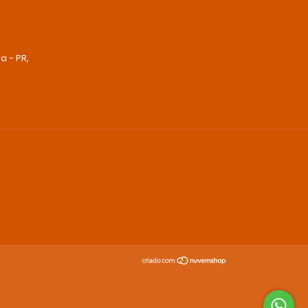
r
ba - PR,