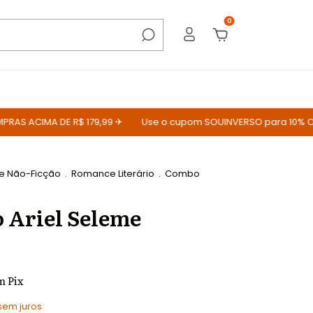
0
 ACIMA DE R$ 179,99 ✈
Use o cupom SOUINVERSO para 10% OFF
 e Não-Ficção
.
Romance Literário
.
Combo
 Ariel Seleme
m
Pix
sem juros