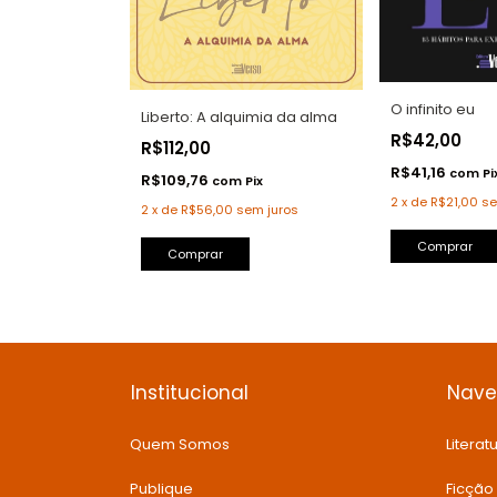
O infinito eu
Liberto: A alquimia da alma
R$42,00
R$112,00
R$41,16
com
Pi
R$109,76
com
Pix
2
x
de
R$21,00
se
2
x
de
R$56,00
sem juros
Comprar
Comprar
Institucional
Nav
Quem Somos
Literatu
Publique
Ficção