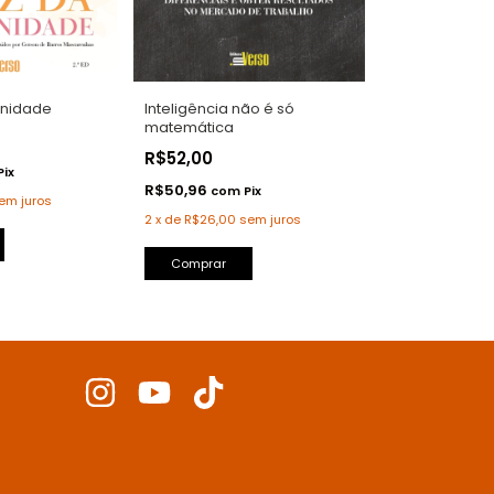
rnidade
Inteligência não é só
matemática
R$52,00
Pix
R$50,96
com
Pix
em juros
2
x
de
R$26,00
sem juros
Comprar