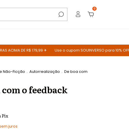
0
CIMA DE R$ 179,99 ✈
Use o cupom SOUINVERSO para 10% OFF
 e Não-Ficção
.
Autorrealização
.
De boa com
 com o feedback
m
Pix
sem juros