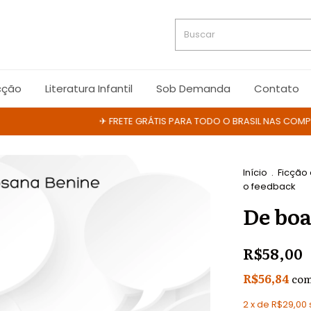
cção
Literatura Infantil
Sob Demanda
Contato
✈ FRETE GRÁTIS PARA TODO O BRASIL NAS COMPRAS A
Início
.
Ficção
o feedback
De boa
R$58,00
R$56,84
co
2
x de
R$29,00