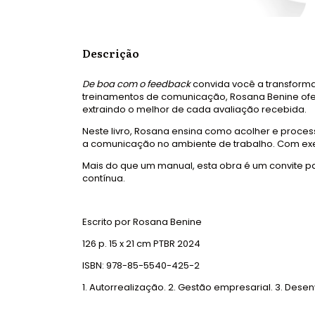
Descrição
De boa com o feedback
convida você a transforma
treinamentos de comunicação, Rosana Benine ofer
extraindo o melhor de cada avaliação recebida.
Neste livro, Rosana ensina como acolher e proce
a comunicação no ambiente de trabalho. Com exem
Mais do que um manual, esta obra é um convite 
contínua.
Escrito por Rosana Benine
126 p. 15 x 21 cm PTBR 2024
ISBN: 978-85-5540-425-2
1. Autorrealização. 2. Gestão empresarial. 3. Dese