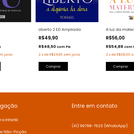
Liberto 2 ED Ampliada
A luz da mate
R$49,90
R$56,00
R$48,90
R$54,88
com
Pix
com
x
2
x
de
R$24,95
sem juros
2
x
de
R$28,00
s
m juros
Comprar
egação
Entre em contato
ra Infantil
(41) 99798-7623 (WhatsApp)
 e Não-Ficção