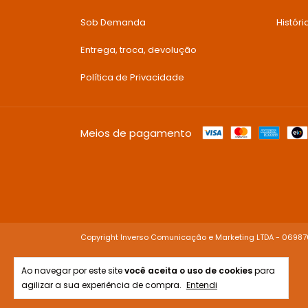
Sob Demanda
Histór
Entrega, troca, devolução
Política de Privacidade
Meios de pagamento
Copyright Inverso Comunicação e Marketing LTDA - 06987
Ao navegar por este site
você aceita o uso de cookies
para
agilizar a sua experiência de compra.
Entendi