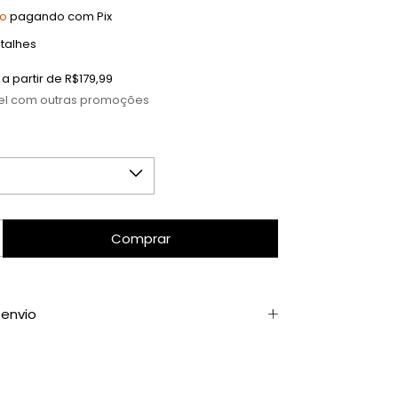
to
pagando com Pix
talhes
a partir de
R$179,99
el com outras promoções
envio