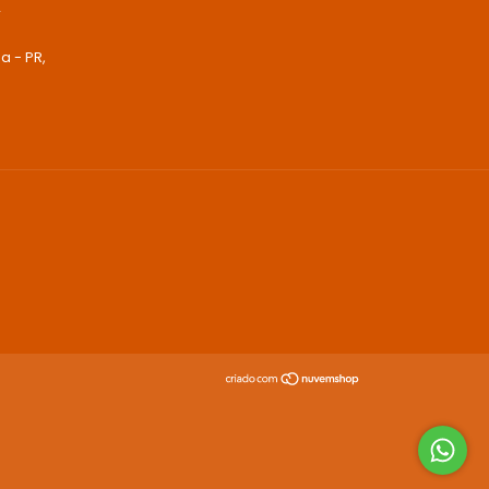
r
ba - PR,