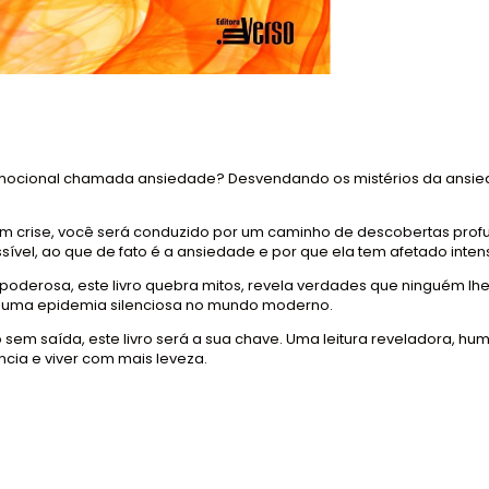
emocional chamada ansiedade? Desvendando os mistérios da ansied
m em crise, você será conduzido por um caminho de descobertas pro
ível, ao que de fato é a ansiedade e por que ela tem afetado inten
erosa, este livro quebra mitos, revela verdades que ninguém lhe
u uma epidemia silenciosa no mundo moderno.
o sem saída, este livro será a sua chave. Uma leitura reveladora, hu
ncia e viver com mais leveza.