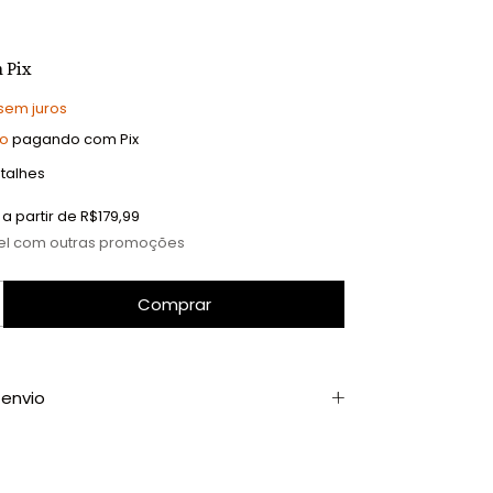
m
Pix
sem juros
to
pagando com Pix
talhes
a partir de
R$179,99
el com outras promoções
envio