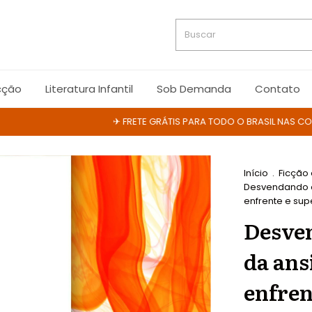
cção
Literatura Infantil
Sob Demanda
Contato
✈ FRETE GRÁTIS PARA TODO O BRASIL NAS COMPRA
Início
.
Ficção
Desvendando o
enfrente e sup
Desven
da ans
enfren