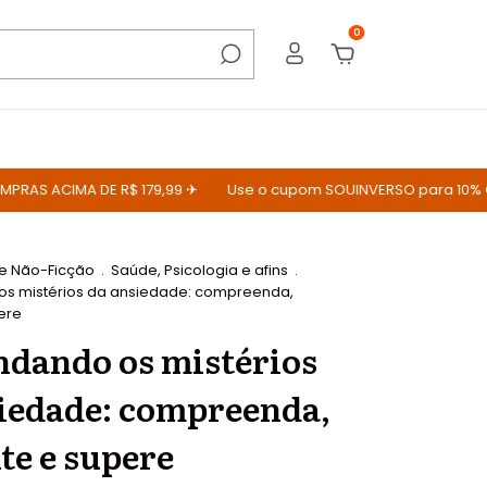
0
S ACIMA DE R$ 179,99 ✈
Use o cupom SOUINVERSO para 10% OFF
 e Não-Ficção
.
Saúde, Psicologia e afins
.
s mistérios da ansiedade: compreenda,
ere
dando os mistérios
iedade: compreenda,
te e supere