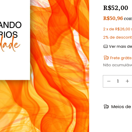
R$52,00
R$50,96
co
2
x de
R$26,00
2% de descon
Ver mais de
Frete grátis
Não acumuláv
Meios de 