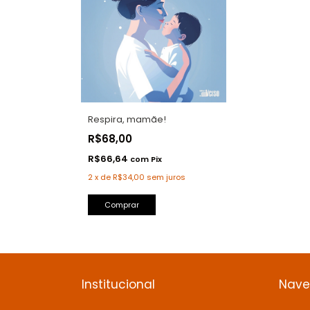
Respira, mamãe!
R$68,00
R$66,64
com
Pix
2
x
de
R$34,00
sem juros
Comprar
Institucional
Nav