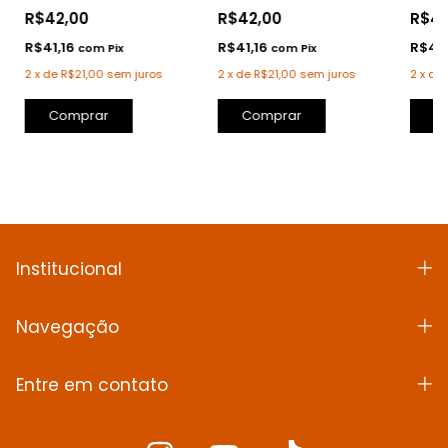
R$42,00
R$42,00
R$4
R$41,16
R$41,16
R$41,
com
Pix
com
Pix
2
x
de
R$21,00
sem juros
2
x
de
R$21,00
sem juros
2
x
de
Comprar
Comprar
C
Institucional
Navegação
Entre em contato