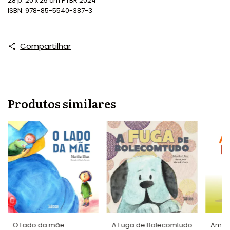
28 p. 20 x 25 cm PTBR 2024
ISBN: 978-85-5540-387-3
Compartilhar
Produtos similares
O Lado da mãe
A Fuga de Bolecomtudo
Amanh