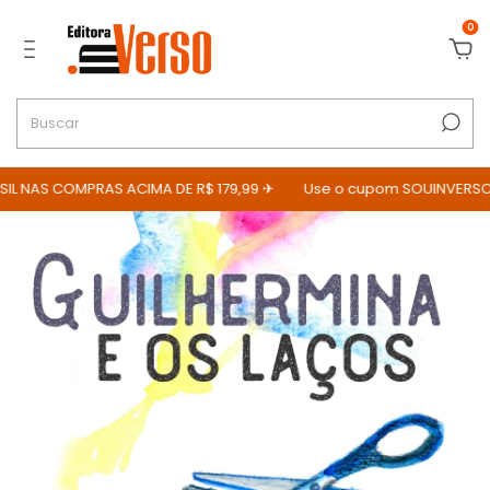
0
L NAS COMPRAS ACIMA DE R$ 179,99 ✈
Use o cupom SOUINVERSO p