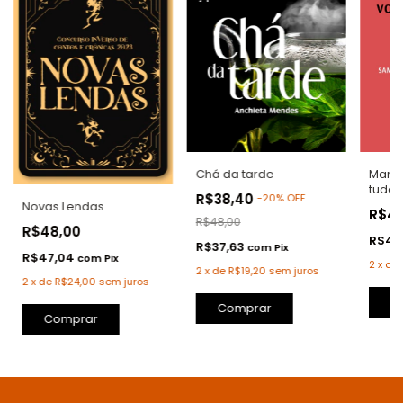
Chá da tarde
Marib
tudo:
R$38,40
-
20
%
OFF
desa
Novas Lendas
R$4
R$48,00
R$48,00
R$47
R$37,63
com
Pix
R$47,04
com
Pix
2
x
de
2
x
de
R$19,20
sem juros
2
x
de
R$24,00
sem juros
C
Comprar