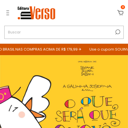
0
BRASIL NAS COMPRAS ACIMA DE R$ 179,99 ✈
Use o cupom SOUINVE