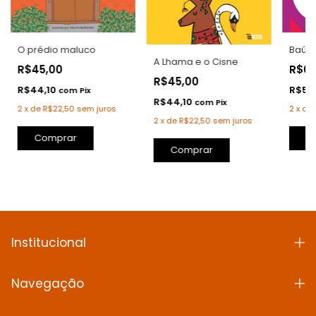
O prédio maluco
Baú d
A Lhama e o Cisne
R$45,00
R$6
R$45,00
R$44,10
R$58
com
Pix
R$44,10
com
Pix
2
x
de
R$22,50
sem juros
2
x
de
2
x
de
R$22,50
sem juros
Comprar
C
Comprar
Institucional
Navegação