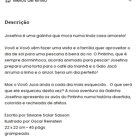
Meios de envio
Descrição
Josefina é uma galinha que mora numa linda casa amarela!
Vovô e Vovó vêm fazer uma visita e a família quer aproveitar o
dia de sol para uma pescaria à beira do rio. O Pintinho, que é
sempre dorminhoco, acorda animado para pescar! Josefina
prepara uma torta para o café da manhã e o Galo Jacó
arruma a linha e o anzol. Seria um dia perfeito!
Mas o Vovô Juca anda a cada dia mais esquecido... O que será
que ele esqueceu desta vez? A nova aventura da Galinha
Josefina apresenta os avós do Pintinho numa história divertida,
colorida e recheada de afetos.
Escrito por Silviane Scliar Sasson
Ilustrado por Oscar Reinstein
22 x 22 cm • 40 págs.
grampeado