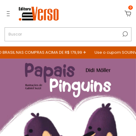
0
BRASIL NAS COMPRAS ACIMA DE R$ 179,99 ✈
Use o cupom SOUINVE