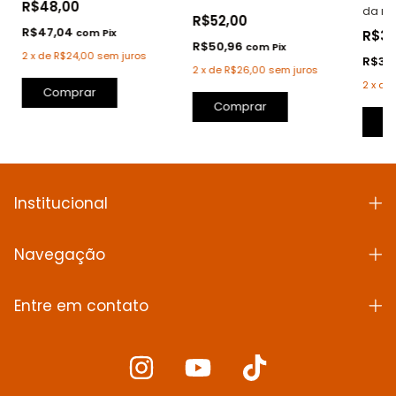
R$48,00
da m
R$52,00
R$47,04
com
Pix
R$35
R$50,96
com
Pix
2
x
de
R$24,00
sem juros
R$34
2
x
de
R$26,00
sem juros
2
x
de
Comprar
Comprar
C
Institucional
Navegação
Entre em contato