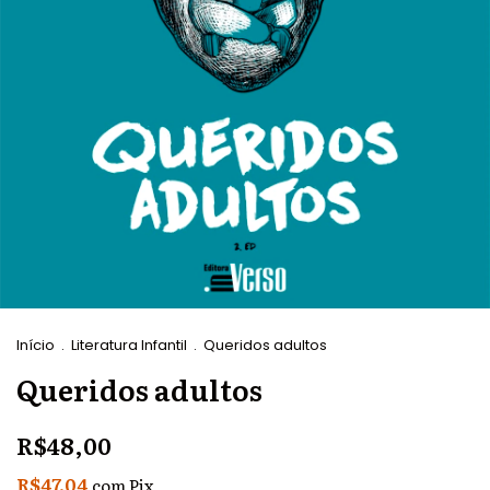
Início
.
Literatura Infantil
.
Queridos adultos
Queridos adultos
R$48,00
R$47,04
com
Pix