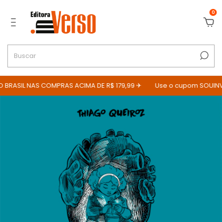
0
BRASIL NAS COMPRAS ACIMA DE R$ 179,99 ✈
Use o cupom SOUINVE