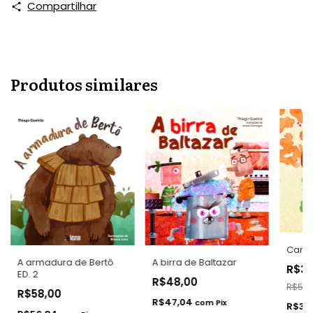
Compartilhar
Produtos similares
Carti
A birra de Baltazar
A armadura de Bertô
R$3
ED. 2
R$48,00
R$52,
R$58,00
R$47,04
com
Pix
R$35