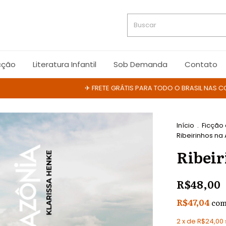
cção
Literatura Infantil
Sob Demanda
Contato
✈ FRETE GRÁTIS PARA TODO O BRASIL NAS COMPRA
Início
.
Ficção
Ribeirinhos n
Ribei
R$48,00
R$47,04
co
2
x de
R$24,00