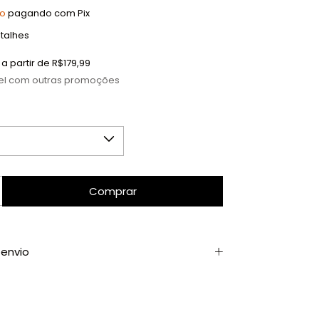
to
pagando com Pix
talhes
a partir de
R$179,99
el com outras promoções
envio