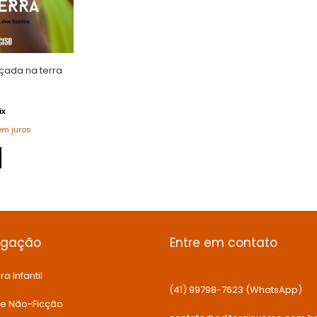
çada na terra
ix
em juros
egação
Entre em contato
ra Infantil
(41) 99798-7623 (WhatsApp)
 e Não-Ficção