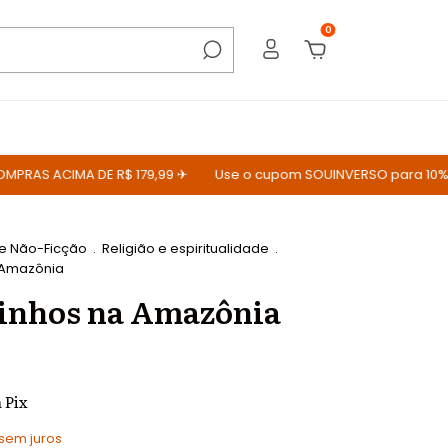
0
S ACIMA DE R$ 179,99 ✈
Use o cupom SOUINVERSO para 10% OFF
 e Não-Ficção
.
Religião e espiritualidade
.
a Amazônia
rinhos na Amazônia
m
Pix
sem juros