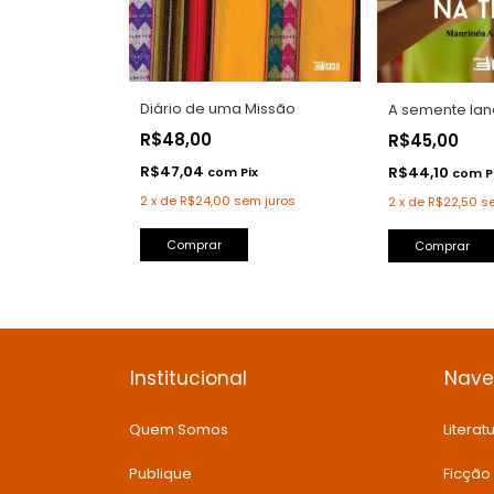
Diário de uma Missão
A semente lan
R$48,00
R$45,00
R$47,04
R$44,10
com
Pix
com
P
2
x
de
R$24,00
sem juros
2
x
de
R$22,50
s
Comprar
Institucional
Nav
Quem Somos
Literatu
Publique
Ficção