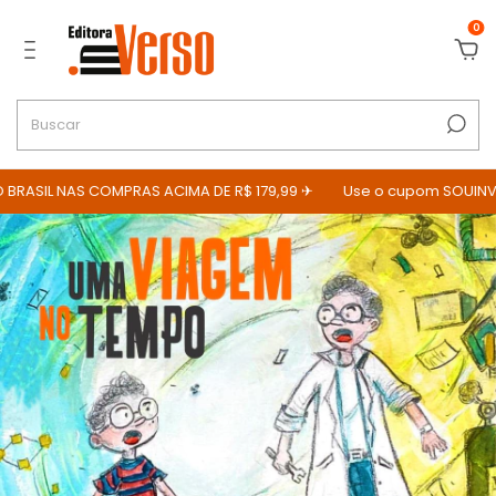
0
RASIL NAS COMPRAS ACIMA DE R$ 179,99 ✈
Use o cupom SOUINVER