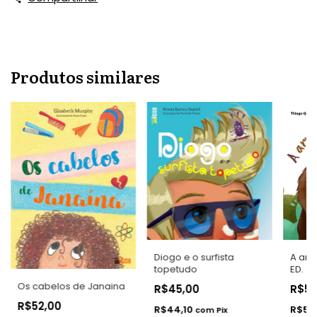
Produtos similares
Diogo e o surfista
A arm
topetudo
ED. 2
Os cabelos de Janaina
R$45,00
R$5
R$52,00
R$44,10
R$56
com
Pix