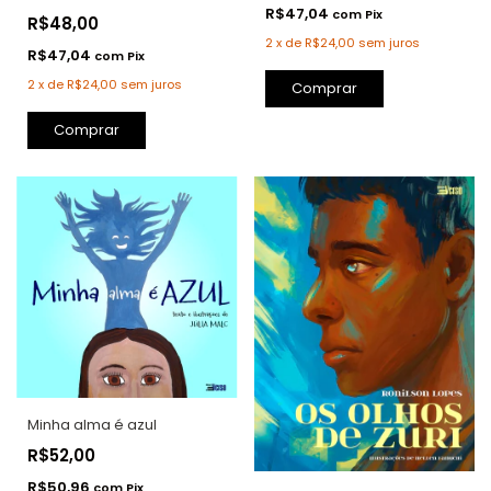
R$47,04
com
Pix
R$48,00
2
x
de
R$24,00
sem juros
R$47,04
com
Pix
2
x
de
R$24,00
sem juros
Comprar
Comprar
Minha alma é azul
R$52,00
R$50,96
com
Pix