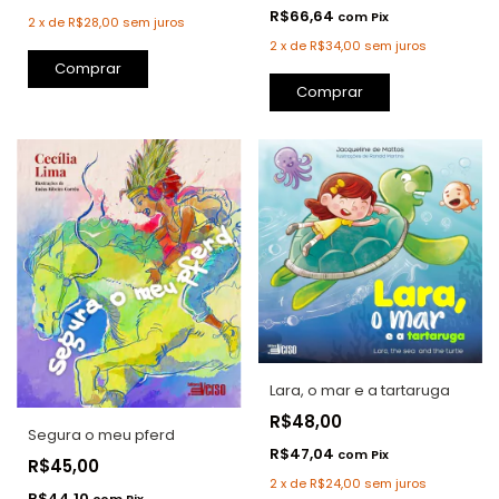
R$66,64
com
Pix
2
x
de
R$28,00
sem juros
2
x
de
R$34,00
sem juros
Comprar
Comprar
Lara, o mar e a tartaruga
R$48,00
Segura o meu pferd
R$47,04
com
Pix
R$45,00
2
x
de
R$24,00
sem juros
R$44,10