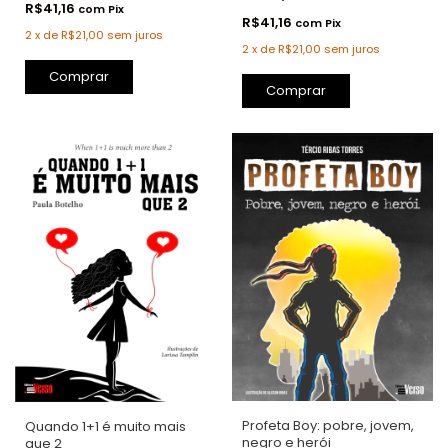
R$41,16
com
Pix
R$41,16
com
Pix
2
x
de
R$21,00
sem juros
2
x
de
R$21,00
sem juros
Comprar
Comprar
Profeta Boy: pobre, jovem,
Quando 1+1 é muito mais
negro e herói
que 2