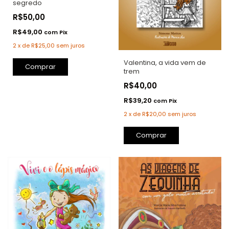
segredo
R$50,00
R$49,00
com
Pix
2
x
de
R$25,00
sem juros
Valentina, a vida vem de
trem
R$40,00
R$39,20
com
Pix
2
x
de
R$20,00
sem juros
Comprar