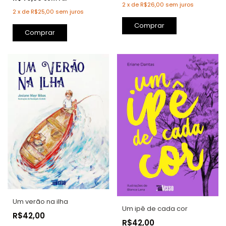
2
x
de
R$26,00
sem juros
2
x
de
R$25,00
sem juros
Comprar
Comprar
Um verão na ilha
Um ipê de cada cor
R$42,00
R$42,00