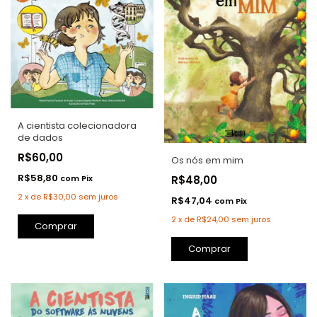
A cientista colecionadora
de dados
R$60,00
Os nós em mim
R$58,80
R$48,00
com
Pix
2
x
de
R$30,00
sem juros
R$47,04
com
Pix
2
x
de
R$24,00
sem juros
Comprar