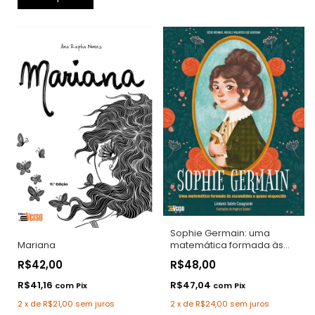
Sophie Germain: uma
matemática formada às
Mariana
escondidas e quase
R$48,00
R$42,00
esquecida
R$47,04
R$41,16
com
Pix
com
Pix
2
x
de
R$24,00
sem juros
2
x
de
R$21,00
sem juros