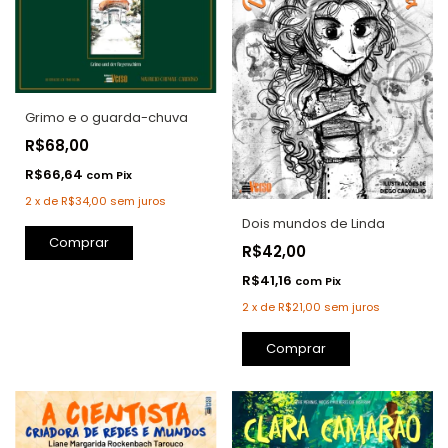
Grimo e o guarda-chuva
R$68,00
R$66,64
com
Pix
2
x
de
R$34,00
sem juros
Dois mundos de Linda
Comprar
R$42,00
R$41,16
com
Pix
2
x
de
R$21,00
sem juros
Comprar