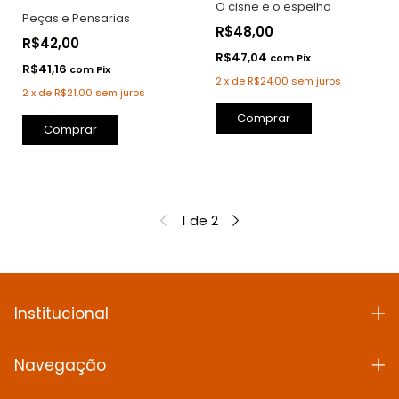
O cisne e o espelho
Peças e Pensarias
R$48,00
R$42,00
R$47,04
com
Pix
R$41,16
com
Pix
2
x
de
R$24,00
sem juros
2
x
de
R$21,00
sem juros
Comprar
1
de
2
Institucional
Navegação