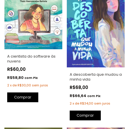
A cientista do software às
nuvens
R$60,00
A descoberta que mudou a
R$58,80
com
Pix
minha vida
2
x
de
R$30,00
sem juros
R$68,00
R$66,64
com
Pix
Comprar
2
x
de
R$34,00
sem juros
Comprar