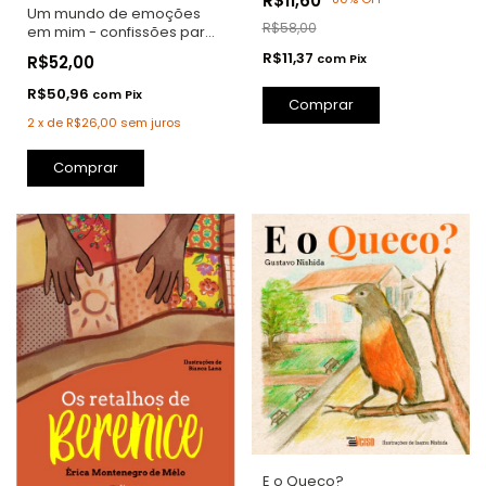
R$11,60
Um mundo de emoções
R$58,00
em mim - confissões para
uma adolescente
R$11,37
com
Pix
R$52,00
R$50,96
com
Pix
Comprar
2
x
de
R$26,00
sem juros
Comprar
E o Queco?