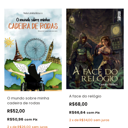
A face do relógio
O mundo sobre minha
cadeira de rodas
R$68,00
R$52,00
R$66,64
com
Pix
R$50,96
com
Pix
2
x
de
R$34,00
sem juros
2
x
de
R$26,00
sem juros