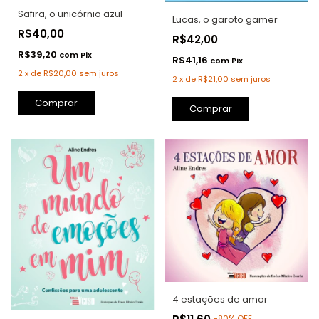
Safira, o unicórnio azul
Lucas, o garoto gamer
R$40,00
R$42,00
R$39,20
com
Pix
R$41,16
com
Pix
2
x
de
R$20,00
sem juros
2
x
de
R$21,00
sem juros
Comprar
Comprar
4 estações de amor
-
80
%
OFF