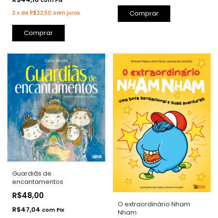
com
Pix
2
x
de
R$22,50
sem juros
Comprar
Guardiãs de
encantamentos
R$48,00
O extraordinário Nham
R$47,04
com
Pix
Nham