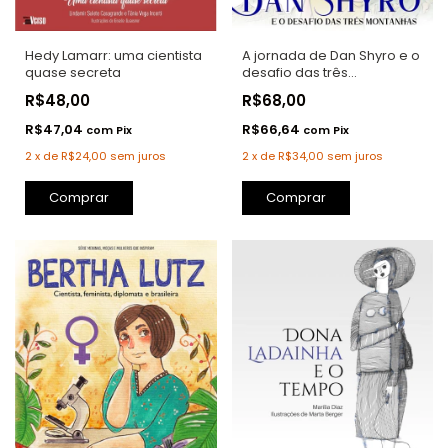
Hedy Lamarr: uma cientista
A jornada de Dan Shyro e o
quase secreta
desafio das três
montanhas 2 ED
R$48,00
R$68,00
R$47,04
R$66,64
com
Pix
com
Pix
2
x
de
R$24,00
sem juros
2
x
de
R$34,00
sem juros
Comprar
Comprar