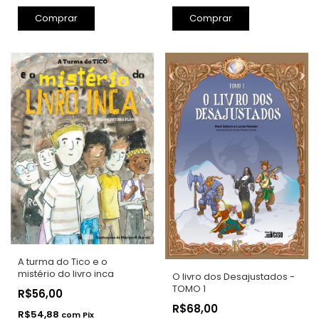
Comprar
A turma do Tico e o
mistério do livro inca
O livro dos Desajustados -
TOMO 1
R$56,00
R$68,00
R$54,88
com
Pix