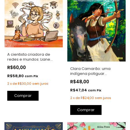
A cientista criadora de
redes e mundos: Liane
Margarida Rockenbach
R$60,00
Clara Camarão: uma
Tarouco
indígena potiguar
R$58,80
com
Pix
guerreira e quase
R$48,00
esquecida
2
x
de
R$30,00
sem juros
R$47,04
com
Pix
2
x
de
R$24,00
sem juros
Comprar