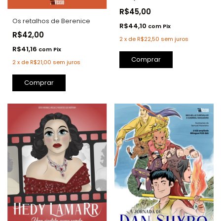
R$45,00
Os retalhos de Berenice
R$44,10
com
Pix
R$42,00
2
x
de
R$22,50
sem juros
R$41,16
com
Pix
Comprar
2
x
de
R$21,00
sem juros
Comprar