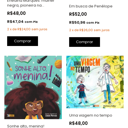
Enedina Marques: mulher
negra, pioneira na
Em busca de Penélope
engenharia brasileira
R$48,00
R$52,00
R$47,04
com
Pix
R$50,96
com
Pix
2
x
de
R$24,00
sem juros
2
x
de
R$26,00
sem juros
Uma viagem no tempo
R$48,00
Sonhe alto, menina!