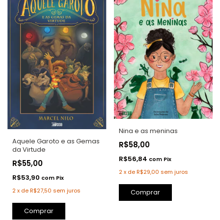
Nina e as meninas
Aquele Garoto e as Gemas
R$58,00
da Virtude
R$56,84
com
Pix
R$55,00
2
x
de
R$29,00
sem juros
R$53,90
com
Pix
2
x
de
R$27,50
sem juros
Comprar