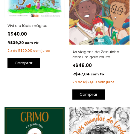
Vivi e o lápis mágico
R$40,00
R$39,20
com
Pix
2
x
de
R$20,00
sem juros
As viagens de Zequinha
com um galo muito
arretado
R$48,00
R$47,04
com
Pix
2
x
de
R$24,00
sem juros
Comprar