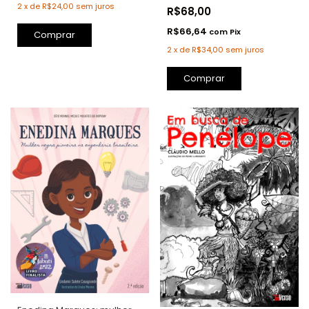
2
x
de
R$24,00
sem juros
R$68,00
R$66,64
com
Pix
Comprar
2
x
de
R$34,00
sem juros
Comprar