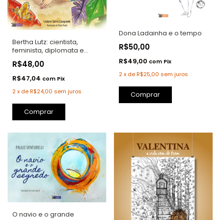
Dona Ladainha e o tempo
Bertha Lutz: cientista,
R$50,00
feminista, diplomata e
brasileira
R$49,00
com
Pix
R$48,00
2
x
de
R$25,00
sem juros
R$47,04
com
Pix
2
x
de
R$24,00
sem juros
Comprar
Comprar
O navio e o grande