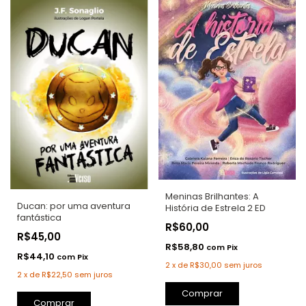
Meninas Brilhantes: A
Ducan: por uma aventura
História de Estrela 2 ED
fantástica
R$60,00
R$45,00
R$58,80
com
Pix
R$44,10
com
Pix
2
x
de
R$30,00
sem juros
2
x
de
R$22,50
sem juros
Comprar
Comprar