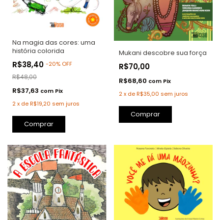
Na magia das cores: uma
história colorida
Mukani descobre sua força
R$38,40
-
20
%
OFF
R$70,00
R$48,00
R$68,60
com
Pix
R$37,63
com
Pix
2
x
de
R$35,00
sem juros
2
x
de
R$19,20
sem juros
Comprar
Comprar