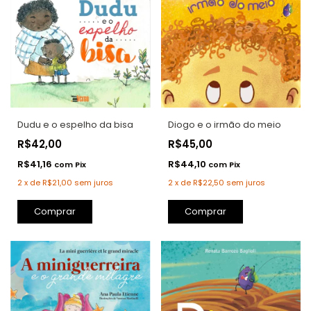
Dudu e o espelho da bisa
Diogo e o irmão do meio
R$42,00
R$45,00
R$41,16
R$44,10
com
Pix
com
Pix
2
x
de
R$21,00
sem juros
2
x
de
R$22,50
sem juros
Comprar
Comprar