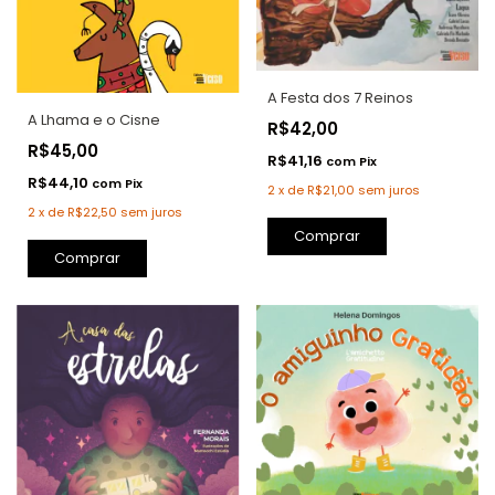
A Festa dos 7 Reinos
A Lhama e o Cisne
R$42,00
R$45,00
R$41,16
com
Pix
R$44,10
com
Pix
2
x
de
R$21,00
sem juros
2
x
de
R$22,50
sem juros
Comprar
Comprar