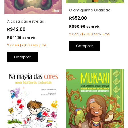
O amiguinho Gratidão
R$52,00
A casa das estrelas
R$50,96
com
Pix
R$42,00
2
x
de
R$26,00
sem juros
R$41,16
com
Pix
2
x
de
R$21,00
sem juros
Comprar
Comprar