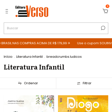
0
ASIL NAS COMPRAS ACIMA DE R$ 179,99 ✈
Use o cupom SOUINVERSO
Início
.
Literatura Infantil
.
breadcrumbs.ludicos
Literatura Infantil
Ordenar
Filtrar