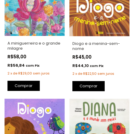
A miniguerreira e o grande
Diogo e a menina-sem-
milagre
nome
R$58,00
R$45,00
R$56,84
R$44,10
com
Pix
com
Pix
2
x
de
R$29,00
sem juros
2
x
de
R$22,50
sem juros
Comprar
Comprar