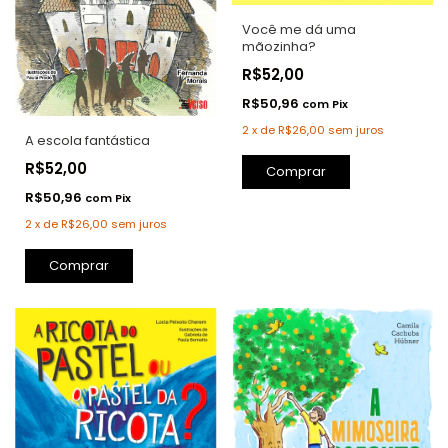
Você me dá uma
mãozinha?
R$52,00
R$50,96
com
Pix
2
x
de
R$26,00
sem juros
A escola fantástica
R$52,00
Comprar
R$50,96
com
Pix
2
x
de
R$26,00
sem juros
Comprar