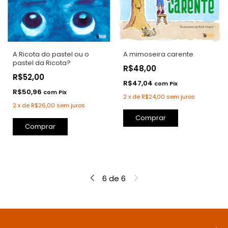
A Ricota do pastel ou o
A mimoseira carente
pastel da Ricota?
R$48,00
R$52,00
R$47,04
com
Pix
R$50,96
com
Pix
2
x
de
R$24,00
sem juros
2
x
de
R$26,00
sem juros
Comprar
Comprar
6
de
6