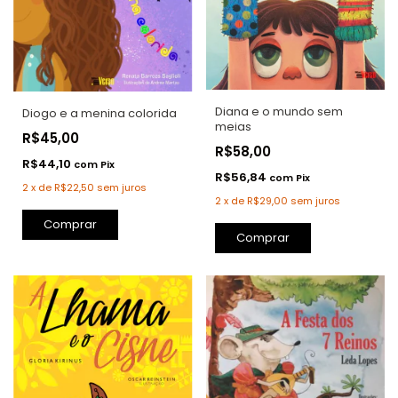
Diana e o mundo sem
Diogo e a menina colorida
meias
R$45,00
R$58,00
R$44,10
com
Pix
R$56,84
com
Pix
2
x
de
R$22,50
sem juros
2
x
de
R$29,00
sem juros
Comprar
Comprar