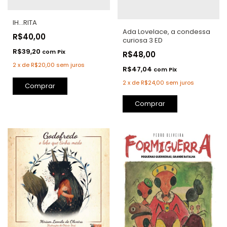
IH...RITA
Ada Lovelace, a condessa
R$40,00
curiosa 3 ED
R$39,20
com
Pix
R$48,00
2
x
de
R$20,00
sem juros
R$47,04
com
Pix
2
x
de
R$24,00
sem juros