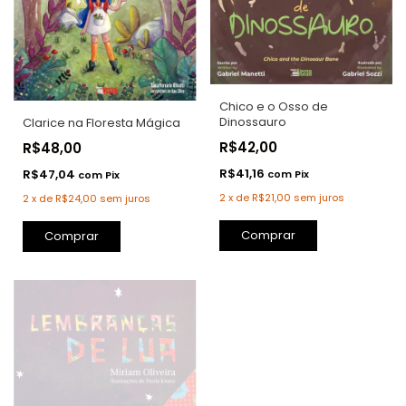
Chico e o Osso de
Dinossauro
Clarice na Floresta Mágica
R$42,00
R$48,00
R$41,16
R$47,04
com
Pix
com
Pix
2
x
de
R$21,00
sem juros
2
x
de
R$24,00
sem juros