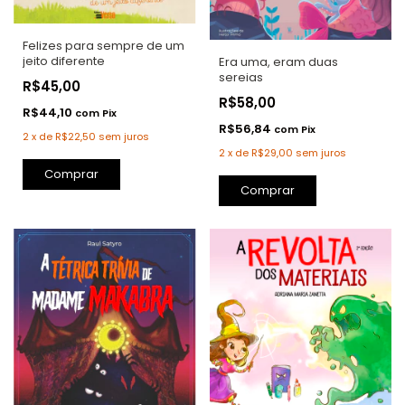
Felizes para sempre de um
jeito diferente
Era uma, eram duas
sereias
R$45,00
R$58,00
R$44,10
com
Pix
R$56,84
com
Pix
2
x
de
R$22,50
sem juros
2
x
de
R$29,00
sem juros
Comprar