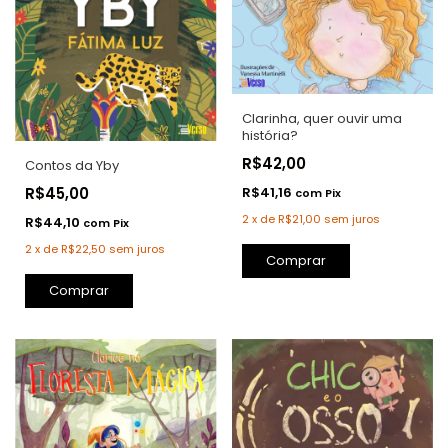
Clarinha, quer ouvir uma
história?
R$42,00
Contos da Yby
R$41,16
R$45,00
com
Pix
2
x
de
R$21,00
sem juros
R$44,10
com
Pix
2
x
de
R$22,50
sem juros