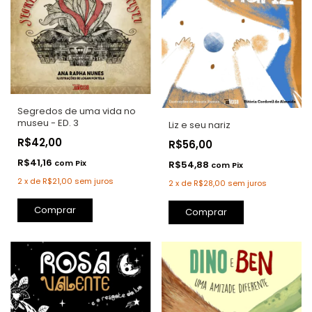
Segredos de uma vida no
museu - ED. 3
Liz e seu nariz
R$42,00
R$56,00
R$41,16
com
Pix
R$54,88
com
Pix
2
x
de
R$21,00
sem juros
2
x
de
R$28,00
sem juros
Comprar
Comprar