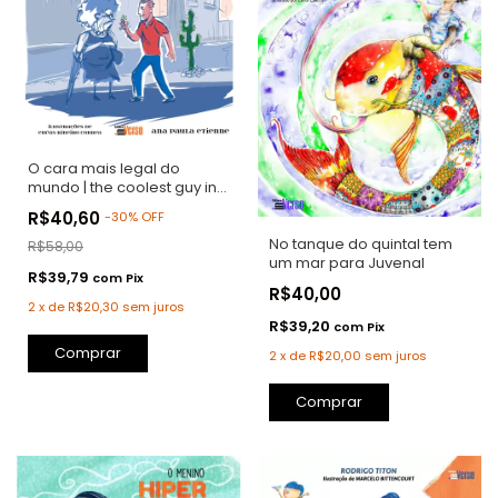
O cara mais legal do
mundo | the coolest guy in
the world
R$40,60
-
30
%
OFF
No tanque do quintal tem
R$58,00
um mar para Juvenal
R$39,79
com
Pix
R$40,00
2
x
de
R$20,30
sem juros
R$39,20
com
Pix
Comprar
2
x
de
R$20,00
sem juros