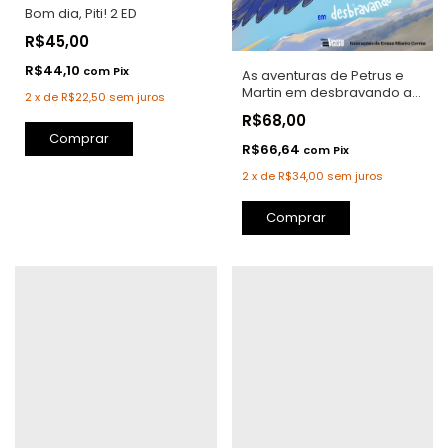
Bom dia, Piti! 2 ED
R$45,00
R$44,10
com
Pix
As aventuras de Petrus e
Martin em desbravando a
2
x
de
R$22,50
sem juros
criatividade
R$68,00
Comprar
R$66,64
com
Pix
2
x
de
R$34,00
sem juros