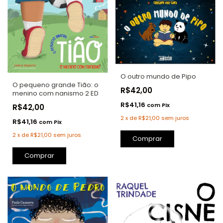
O outro mundo de Pipo
O pequeno grande Tião: o
R$42,00
menino com nanismo 2 ED
R$41,16
com
Pix
R$42,00
2
x
de
R$21,00
sem juros
R$41,16
com
Pix
2
x
de
R$21,00
sem juros
Comprar
Comprar