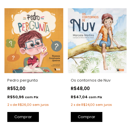
Os contornos de Nuv
Pedro pergunta
R$48,00
R$52,00
R$47,04
R$50,96
com
Pix
com
Pix
2
x
de
R$24,00
sem juros
2
x
de
R$26,00
sem juros
Comprar