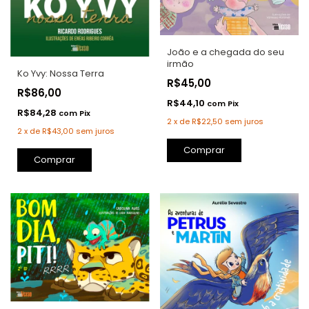
João e a chegada do seu
irmão
Ko Yvy: Nossa Terra
R$45,00
R$86,00
R$44,10
com
Pix
R$84,28
com
Pix
2
x
de
R$22,50
sem juros
2
x
de
R$43,00
sem juros