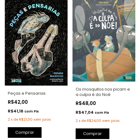
Os mosquitos nos picam e
Peças e Pensarias
a culpa é do Noé
R$42,00
R$48,00
R$41,16
com
Pix
R$47,04
com
Pix
2
x
de
R$21,00
sem juros
2
x
de
R$24,00
sem juros
Comprar