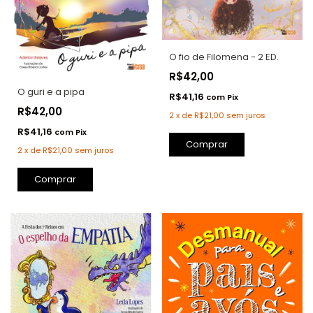
O fio de Filomena - 2 ED.
R$42,00
O guri e a pipa
R$41,16
com
Pix
R$42,00
2
x
de
R$21,00
sem juros
R$41,16
com
Pix
2
x
de
R$21,00
sem juros