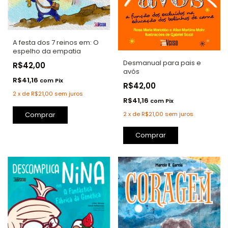
A festa dos 7 reinos em: O
espelho da empatia
Desmanual para pais e
R$42,00
avós
R$41,16
com
Pix
R$42,00
2
x
de
R$21,00
sem juros
R$41,16
com
Pix
2
x
de
R$21,00
sem juros
Comprar