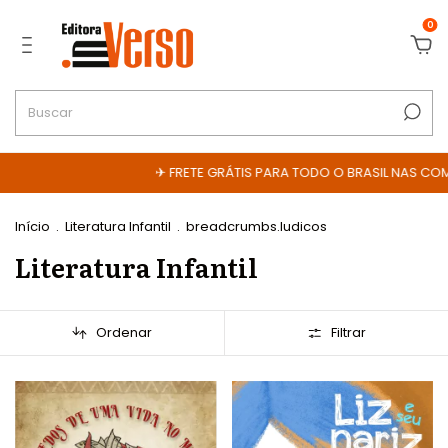
0
✈ FRETE GRÁTIS PARA TODO O BRASIL NAS COMPRAS ACIMA DE
Início
.
Literatura Infantil
.
breadcrumbs.ludicos
Literatura Infantil
Ordenar
Filtrar