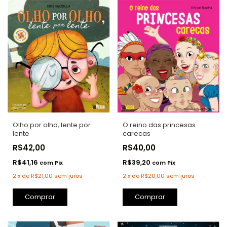
Olho por olho, lente por
O reino das princesas
lente
carecas
R$42,00
R$40,00
R$41,16
R$39,20
com
Pix
com
Pix
2
x
de
R$21,00
sem juros
2
x
de
R$20,00
sem juros