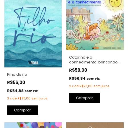
Catarina e o
conhecimento: brincando
no jardim do pensamento
R$58,00
ocidental
Filho de rio
R$56,84
com
Pix
R$56,00
2
x
de
R$29,00
sem juros
R$54,88
com
Pix
Comprar
2
x
de
R$28,00
sem juros
Comprar