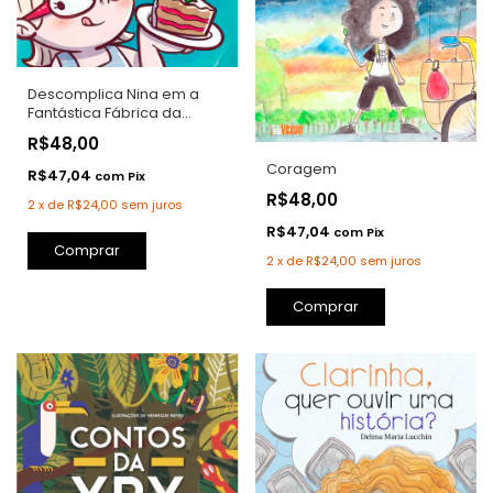
Descomplica Nina em a
Fantástica Fábrica da
Genética
R$48,00
Coragem
R$47,04
com
Pix
R$48,00
2
x
de
R$24,00
sem juros
R$47,04
com
Pix
Comprar
2
x
de
R$24,00
sem juros
Comprar