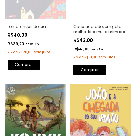
Lembranças de lua
Caco adotado, um gato
malhado e muito mimado!
R$40,00
R$42,00
R$39,20
com
Pix
R$41,16
com
Pix
2
x
de
R$20,00
sem juros
2
x
de
R$21,00
sem juros