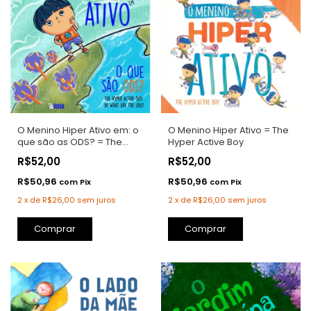
O Menino Hiper Ativo em: o
O Menino Hiper Ativo = The
que são as ODS? = The
Hyper Active Boy
Hyper Active Boy in: what
R$52,00
R$52,00
are the SDG?
R$50,96
R$50,96
com
Pix
com
Pix
2
x
de
R$26,00
sem juros
2
x
de
R$26,00
sem juros