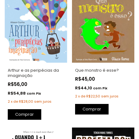
Arthur e as peripécias da
Que monstro é esse?
imaginação
R$45,00
R$56,00
R$44,10
com
Pix
R$54,88
com
Pix
2
x
de
R$22,50
sem juros
2
x
de
R$28,00
sem juros
Comprar
Comprar