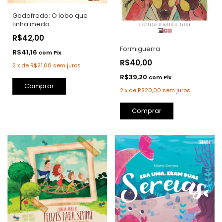
Godofredo: O lobo que
tinha medo
R$42,00
Formiguerra
R$41,16
com
Pix
R$40,00
2
x
de
R$21,00
sem juros
R$39,20
com
Pix
2
x
de
R$20,00
sem juros