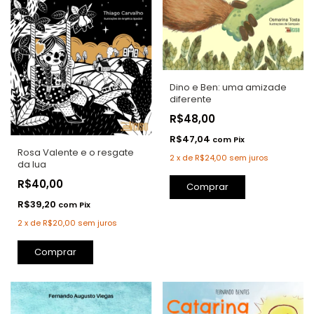
Dino e Ben: uma amizade
diferente
R$48,00
R$47,04
com
Pix
Rosa Valente e o resgate
2
x
de
R$24,00
sem juros
da lua
R$40,00
Comprar
R$39,20
com
Pix
2
x
de
R$20,00
sem juros
Comprar