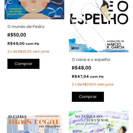
O mundo de Pedro
R$50,00
R$49,00
com
Pix
2
x
de
R$25,00
sem juros
O cisne e o espelho
R$48,00
R$47,04
com
Pix
2
x
de
R$24,00
sem juros