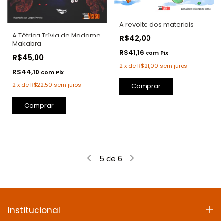
A revolta dos materiais
A Tétrica Trívia de Madame
R$42,00
Makabra
R$41,16
com
Pix
R$45,00
2
x
de
R$21,00
sem juros
R$44,10
com
Pix
2
x
de
R$22,50
sem juros
Comprar
5
de
6
Institucional