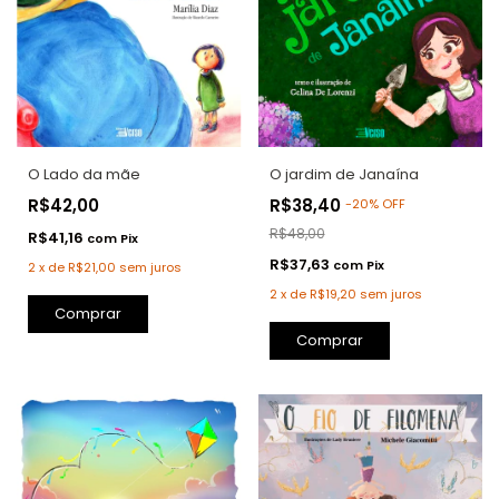
O Lado da mãe
O jardim de Janaína
R$42,00
R$38,40
-
20
%
OFF
R$48,00
R$41,16
com
Pix
R$37,63
com
Pix
2
x
de
R$21,00
sem juros
2
x
de
R$19,20
sem juros
Comprar