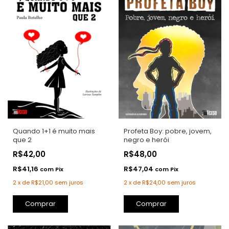
Profeta Boy: pobre, jovem,
Quando 1+1 é muito mais
negro e herói
que 2
R$48,00
R$42,00
R$47,04
R$41,16
com
Pix
com
Pix
2
x
de
R$24,00
sem juros
2
x
de
R$21,00
sem juros
Comprar
Comprar