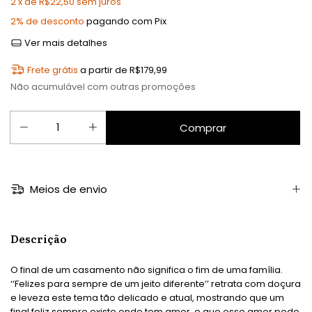
2
x de
R$22,50
sem juros
2% de desconto
pagando com Pix
Ver mais detalhes
Frete grátis
a partir de
R$179,99
Não acumulável com outras promoções
Meios de envio
Descrição
O final de um casamento não significa o fim de uma família.
‘‘Felizes para sempre de um jeito diferente’’ retrata com doçura
e leveza este tema tão delicado e atual, mostrando que um
final feliz sempre existe onde tem amor, e que esse amor pode