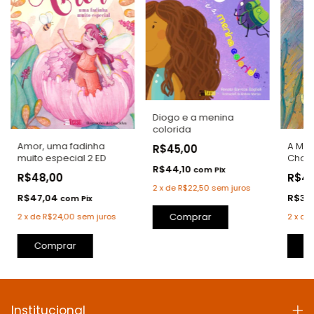
Diogo e a menina
colorida
A Men
Amor, uma fadinha
R$45,00
Chov
muito especial 2 ED
R$44,10
com
Pix
R$4
R$48,00
2
x
de
R$22,50
sem juros
R$39
R$47,04
com
Pix
Comprar
2
x
de
2
x
de
R$24,00
sem juros
C
Comprar
Institucional