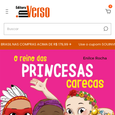
0
RASIL NAS COMPRAS ACIMA DE R$ 179,99 ✈
Use o cupom SOUINVER