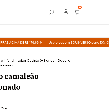
0
 ACIMA DE R$ 179,99 ✈
Use o cupom SOUINVERSO para 10% OFF
ra Infantil
.
Leitor Ouvinte 0-3 anos
.
Dado, o
ocionado
o camaleão
onado
m
Pix