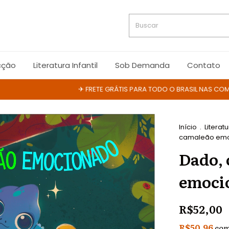
cção
Literatura Infantil
Sob Demanda
Contato
✈ FRETE GRÁTIS PARA TODO O BRASIL NAS COMPRAS
Início
.
Literatu
camaleão em
Dado, 
emoci
R$52,00
R$50,96
co