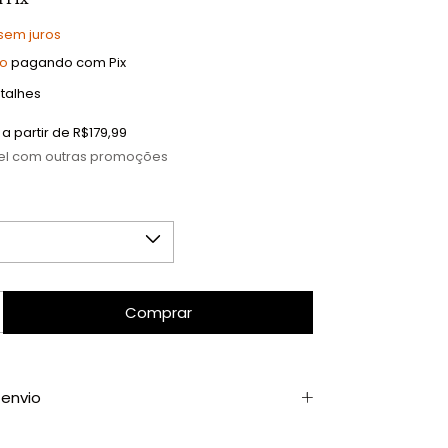
sem juros
to
pagando com Pix
talhes
a partir de
R$179,99
el com outras promoções
envio