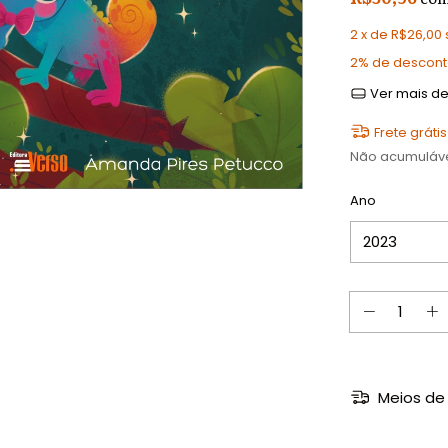
2
x de
R$26,00
2% de descon
Ver mais de
Frete grátis
Não acumuláv
Ano
Meios de 