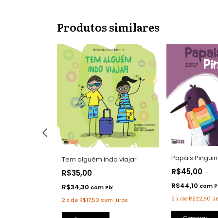
Produtos similares
om (sem)
Papais Pinguin
Tem alguém indo viajar
R$45,00
R$35,00
R$44,10
com
P
R$34,30
com
Pix
ix
2
x
de
R$22,50
s
2
x
de
R$17,50
sem juros
m juros