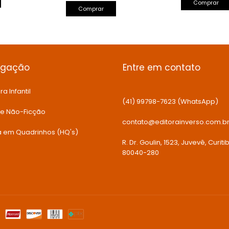
Comprar
Comprar
egação
Entre em contato
ra Infantil
(41) 99798-7623 (WhatsApp)
 e Não-Ficção
contato@editorainverso.com.b
ia em Quadrinhos (HQ's)
R. Dr. Goulin, 1523, Juvevê, Curiti
80040-280