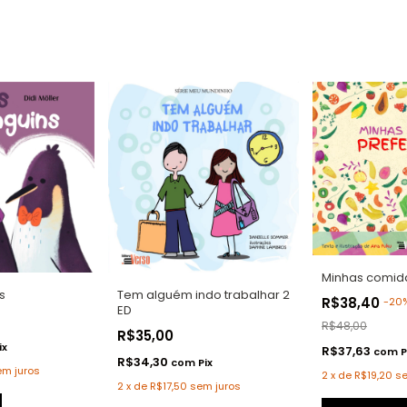
Minhas comida
Tem alguém indo trabalhar 2
s
R$38,40
-
20
ED
R$48,00
R$35,00
ix
R$37,63
com
P
R$34,30
com
Pix
em juros
2
x
de
R$19,20
se
2
x
de
R$17,50
sem juros