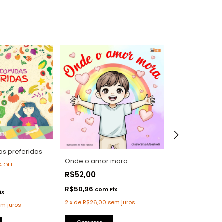
s preferidas
Onde o amor mora
Cosquinha e
%
OFF
R$52,00
R$48,00
R$50,96
R$47,04
com
Pix
com
ix
2
x
de
R$26,00
sem juros
2
x
de
R$24,00
s
m juros