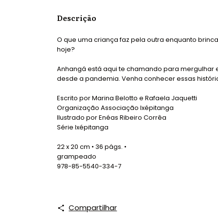
Descrição
O que uma criança faz pela outra enquanto brinca
hoje?
Anhangá está aqui te chamando para mergulhar em 
desde a pandemia. Venha conhecer essas históri
Escrito por Marina Belotto e Rafaela Jaquetti
Organização Associação Ixépitanga
Ilustrado por Enéas Ribeiro Corrêa
Série Ixépitanga
22 x 20 cm • 36 págs. •
grampeado
978-85-5540-334-7
Compartilhar