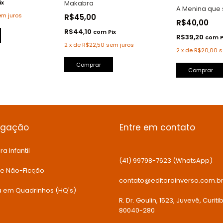
Makabra
ix
A Menina que
em juros
R$45,00
R$40,00
R$44,10
com
Pix
R$39,20
com
P
2
x
de
R$22,50
sem juros
2
x
de
R$20,00
s
Comprar
egação
Entre em contato
ra Infantil
(41) 99798-7623 (WhatsApp)
 e Não-Ficção
contato@editorainverso.com.b
ia em Quadrinhos (HQ's)
R. Dr. Goulin, 1523, Juvevê, Curiti
80040-280