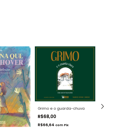
Grimo e o guarda-chuva
Felizes para
R$68,00
jeito diferente
R$66,64
com
Pix
R$45,00