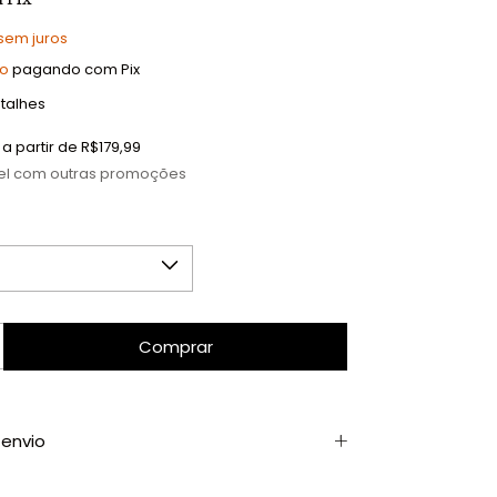
sem juros
to
pagando com Pix
talhes
a partir de
R$179,99
el com outras promoções
envio