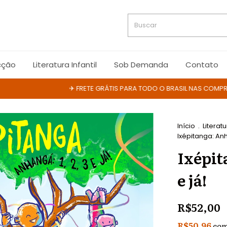
cção
Literatura Infantil
Sob Demanda
Contato
✈ FRETE GRÁTIS PARA TODO O BRASIL NAS COMPRAS AC
Início
.
Literatu
Ixépitanga: Anha
Ixépit
e já!
R$52,00
R$50,96
co