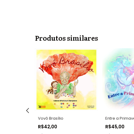
Produtos similares
Vovô Brasílio
Entre a Primav
a e o grande
R$42,00
R$45,00