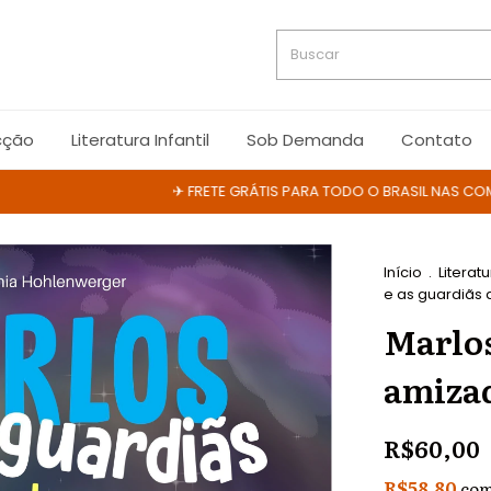
cção
Literatura Infantil
Sob Demanda
Contato
✈ FRETE GRÁTIS PARA TODO O BRASIL NAS COMPRAS
Início
.
Literatu
e as guardiãs
Marlos
amiza
R$60,00
R$58,80
co