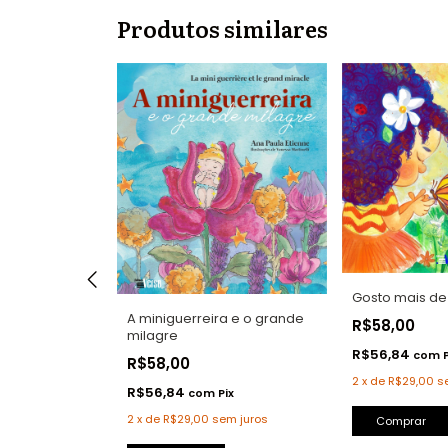
Produtos similares
Gosto mais de
A miniguerreira e o grande
R$58,00
milagre
R$56,84
com
R$58,00
inha muito
2
x
de
R$29,00
s
R$56,84
com
Pix
2
x
de
R$29,00
sem juros
Comprar
ix