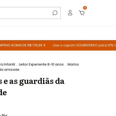
0
 ACIMA DE R$ 179,99 ✈
Use o cupom SOUINVERSO para 10% OFF
ra Infantil
.
Leitor Experiente 8-10 anos
.
Marlos
 da amizade
 e as guardiãs da
de
m
Pix