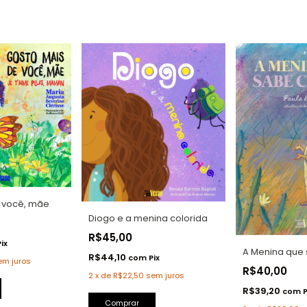
 você, mãe
Diogo e a menina colorida
R$45,00
Pix
A Menina que
R$44,10
com
Pix
em juros
R$40,00
2
x
de
R$22,50
sem juros
R$39,20
com
P
Comprar