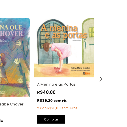
A Menina e as Portas
Entre a Prima
R$40,00
R$45,00
R$39,20
R$44,10
com
Pix
com
 sabe Chover
2
x
de
R$20,00
sem juros
2
x
de
R$22,50
s
Comprar
ix