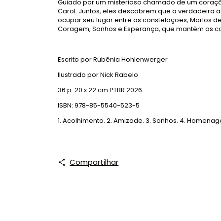
Guiado por um misterioso chamado de um coração in
Carol. Juntos, eles descobrem que a verdadeira a
ocupar seu lugar entre as constelações, Marlos 
Coragem, Sonhos e Esperança, que mantêm os cor
Escrito por Rubênia Hohlenwerger
Ilustrado por Nick Rabelo
36 p. 20 x 22 cm PTBR 2026
ISBN: 978-85-5540-523-5
1. Acolhimento. 2. Amizade. 3. Sonhos. 4. Homenag
Compartilhar