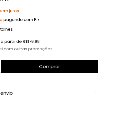
sem juros
to
pagando com Pix
talhes
a partir de
R$179,99
el com outras promoções
envio