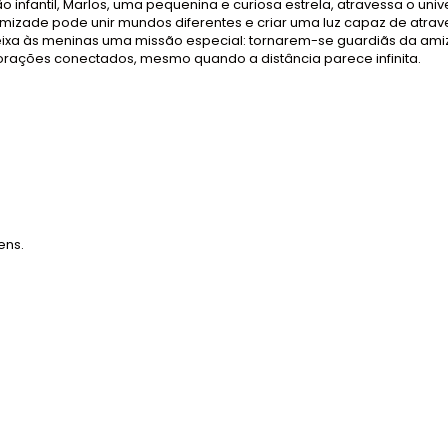
fantil, Marlos, uma pequenina e curiosa estrela, atravessa o unive
mizade pode unir mundos diferentes e criar uma luz capaz de atrave
deixa às meninas uma missão especial: tornarem-se guardiãs da a
ações conectados, mesmo quando a distância parece infinita.
ens.