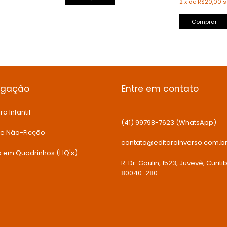
2
x
de
R$20,00
s
Comprar
egação
Entre em contato
ra Infantil
(41) 99798-7623 (WhatsApp)
 e Não-Ficção
contato@editorainverso.com.b
ia em Quadrinhos (HQ's)
R. Dr. Goulin, 1523, Juvevê, Curiti
80040-280