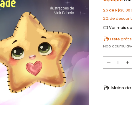
2
x de
R$30,00
2% de descon
Ver mais de
Frete grátis
Não acumuláv
Meios de 