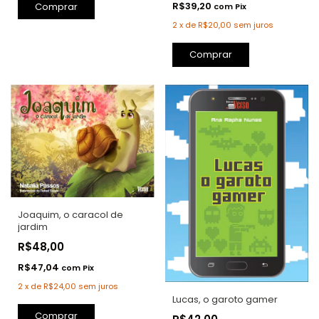
R$39,20
Comprar
com
Pix
2
x
de
R$20,00
sem juros
Comprar
Joaquim, o caracol de
jardim
R$48,00
R$47,04
com
Pix
2
x
de
R$24,00
sem juros
Lucas, o garoto gamer
Comprar