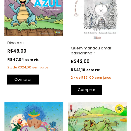
Dino azul
Quem mandou amar
R$48,00
passarinho?
R$47,04
com
Pix
R$42,00
2
x
de
R$24,00
sem juros
R$41,16
com
Pix
2
x
de
R$21,00
sem juros
Comprar
Comprar