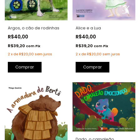
Argos, o cão de rodinhas
Alice e a Lua
R$40,00
R$40,00
R$39,20
R$39,20
com
Pix
com
Pix
2
x
de
R$20,00
sem juros
2
x
de
R$20,00
sem juros
Comprar
Dado, o camaleão