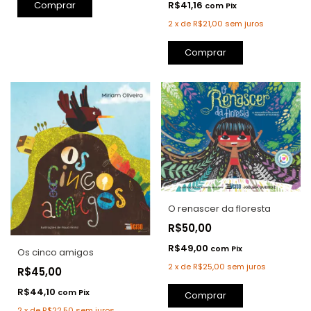
Comprar
R$41,16
com
Pix
2
x
de
R$21,00
sem juros
Comprar
O renascer da floresta
R$50,00
R$49,00
com
Pix
Os cinco amigos
2
x
de
R$25,00
sem juros
R$45,00
R$44,10
com
Pix
2
x
de
R$22,50
sem juros