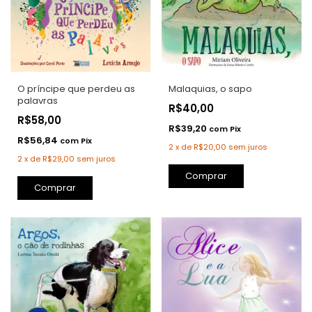
O príncipe que perdeu as
Malaquias, o sapo
palavras
R$40,00
R$58,00
R$39,20
com
Pix
R$56,84
com
Pix
2
x
de
R$20,00
sem juros
2
x
de
R$29,00
sem juros
Comprar