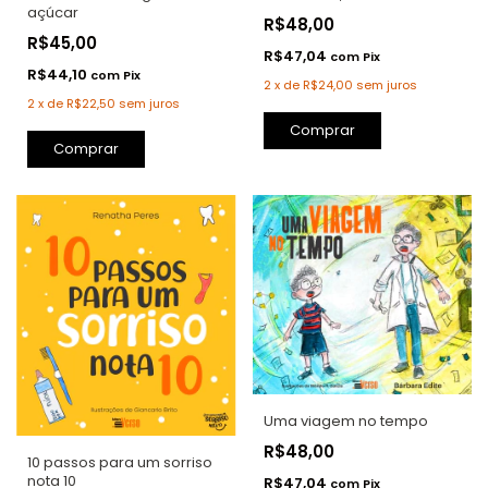
açúcar
R$48,00
R$45,00
R$47,04
com
Pix
R$44,10
com
Pix
2
x
de
R$24,00
sem juros
2
x
de
R$22,50
sem juros
Comprar
Comprar
Uma viagem no tempo
R$48,00
10 passos para um sorriso
nota 10
R$47,04
com
Pix