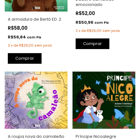
emocionado
R$52,00
A armadura de Bertô ED. 2
R$50,96
com
Pix
R$58,00
2
x
de
R$26,00
sem juros
R$56,84
com
Pix
Comprar
2
x
de
R$29,00
sem juros
Comprar
A roupa nova do camaleão
Príncipe Nicoalegre