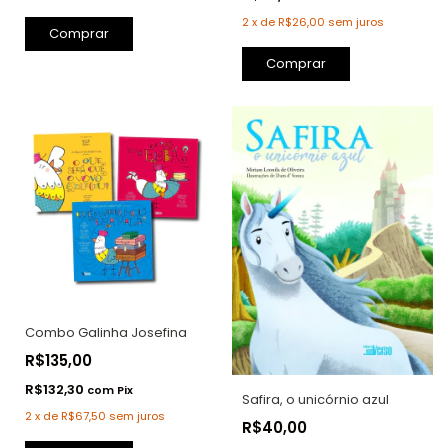
2
x
de
R$26,00
sem juros
Comprar
Comprar
Combo Galinha Josefina
R$135,00
R$132,30
com
Pix
Safira, o unicórnio azul
2
x
de
R$67,50
sem juros
R$40,00