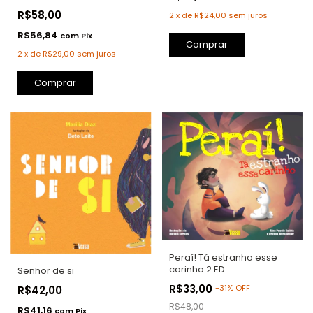
R$58,00
2
x
de
R$24,00
sem juros
R$56,84
com
Pix
Comprar
2
x
de
R$29,00
sem juros
Comprar
Peraí! Tá estranho esse
carinho 2 ED
Senhor de si
R$33,00
-
31
%
OFF
R$42,00
R$48,00
R$41,16
com
Pix