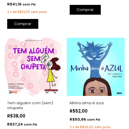
R$41,16
com
Pix
Comprar
2
x
de
R$21,00
sem juros
Tem alguém com (sem)
Minha alma é azul
chupeta
R$52,00
R$38,00
R$50,96
com
Pix
R$37,24
com
Pix
2
x
de
R$26,00
sem juros