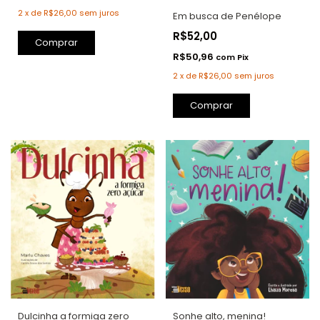
2
x
de
R$26,00
sem juros
Em busca de Penélope
R$52,00
Comprar
R$50,96
com
Pix
2
x
de
R$26,00
sem juros
Dulcinha a formiga zero
Sonhe alto, menina!