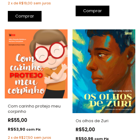
2
x
de
R$19,00
sem juros
Comprar
Comprar
Com carinho protejo meu
corpinho
R$55,00
Os olhos de Zuri
R$53,90
R$52,00
com
Pix
2
x
de
R$27,50
sem juros
R$50,96
com
Pix