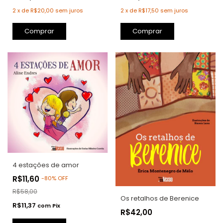
2
x
de
R$17,50
sem juros
2
x
de
R$20,00
sem juros
Comprar
Comprar
4 estações de amor
R$11,60
-
80
%
OFF
R$58,00
Os retalhos de Berenice
R$11,37
com
Pix
R$42,00