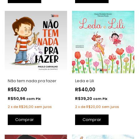
Não tem nada pra fazer
Leda e Lili
R$52,00
R$40,00
R$50,96
R$39,20
com
Pix
com
Pix
2
x
de
R$26,00
sem juros
2
x
de
R$20,00
sem juros