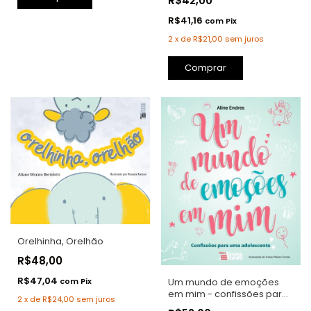
R$42,00
R$41,16
com
Pix
2
x
de
R$21,00
sem juros
Comprar
Orelhinha, Orelhão
R$48,00
R$47,04
Um mundo de emoções
com
Pix
em mim - confissões para
2
x
de
R$24,00
sem juros
uma adolescente