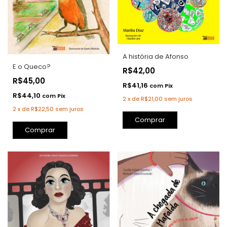
A história de Afonso
E o Queco?
R$42,00
R$45,00
R$41,16
com
Pix
R$44,10
com
Pix
2
x
de
R$21,00
sem juros
2
x
de
R$22,50
sem juros
Comprar
Comprar