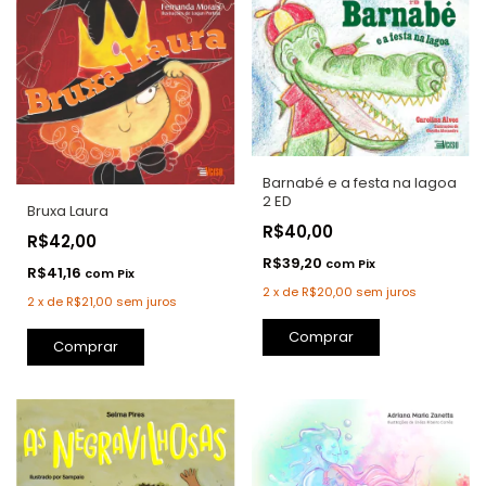
Barnabé e a festa na lagoa
2 ED
Bruxa Laura
R$40,00
R$42,00
R$39,20
com
Pix
R$41,16
com
Pix
2
x
de
R$20,00
sem juros
2
x
de
R$21,00
sem juros