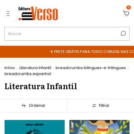
0
✈ FRETE GRÁTIS PARA TODO O BRASIL NAS COMPRAS ACIM
Início
.
Literatura Infantil
.
breadcrumbs.bilingues-e-trilingues
.
breadcrumbs.espanhol
Literatura Infantil
Ordenar
Filtrar