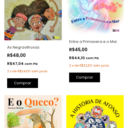
Entre a Primavera e o Mar
As Negravilhosas
R$45,00
R$48,00
R$44,10
com
Pix
R$47,04
com
Pix
2
x
de
R$22,50
sem juros
2
x
de
R$24,00
sem juros
Comprar