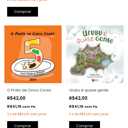
O Prato de Cinco Cores
Urubu é quase gente
R$42,00
R$42,00
R$41,16
R$41,16
com
Pix
com
Pix
2
x
de
R$21,00
sem juros
2
x
de
R$21,00
sem juros
Comprar
Comprar