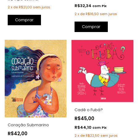
R$32,34
com
Pix
2
x
de
R$21,00
sem juros
2
x
de
R$16,50
sem juros
Comprar
Comprar
Cadê o Fubá?
R$45,00
Coração Submarino
R$44,10
com
Pix
R$42,00
2
x
de
R$22,50
sem juros