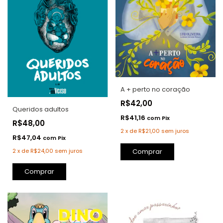
A + perto no coração
R$42,00
Queridos adultos
R$41,16
com
Pix
R$48,00
2
x
de
R$21,00
sem juros
R$47,04
com
Pix
Comprar
2
x
de
R$24,00
sem juros
Comprar