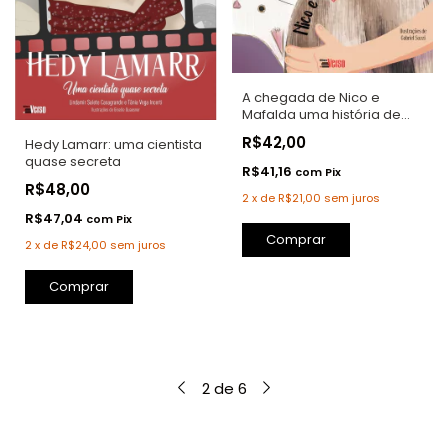
A chegada de Nico e
Mafalda uma história de
adoção
R$42,00
Hedy Lamarr: uma cientista
quase secreta
R$41,16
com
Pix
R$48,00
2
x
de
R$21,00
sem juros
R$47,04
com
Pix
Comprar
2
x
de
R$24,00
sem juros
Comprar
2
de
6