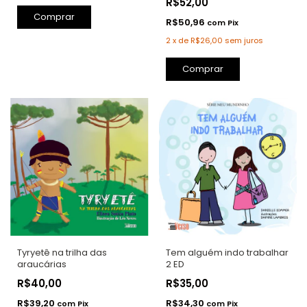
R$52,00
Comprar
R$50,96
com
Pix
2
x
de
R$26,00
sem juros
Comprar
Tem alguém indo trabalhar
Tyryetê na trilha das
2 ED
araucárias
R$35,00
R$40,00
R$34,30
R$39,20
com
Pix
com
Pix