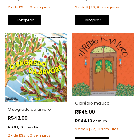
2
x
de
R$19,00
sem juros
2
x
de
R$29,00
sem juros
Comprar
Comprar
O prédio maluco
O segredo da árvore
R$45,00
R$42,00
R$44,10
com
Pix
R$41,16
com
Pix
2
x
de
R$22,50
sem juros
2
x
de
R$21,00
sem juros