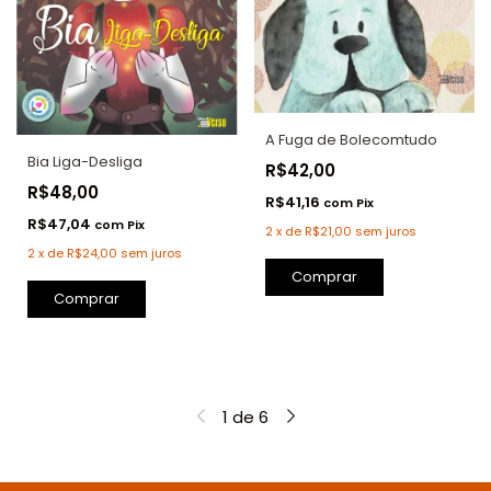
A Fuga de Bolecomtudo
Bia Liga-Desliga
R$42,00
R$48,00
R$41,16
com
Pix
R$47,04
com
Pix
2
x
de
R$21,00
sem juros
2
x
de
R$24,00
sem juros
Comprar
1
de
6