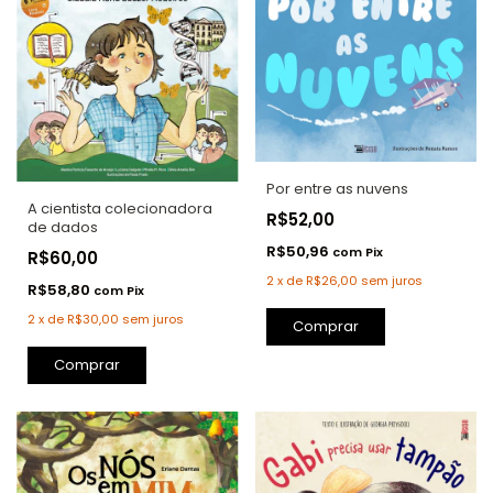
Por entre as nuvens
A cientista colecionadora
R$52,00
de dados
R$50,96
com
Pix
R$60,00
2
x
de
R$26,00
sem juros
R$58,80
com
Pix
2
x
de
R$30,00
sem juros
Comprar
Comprar