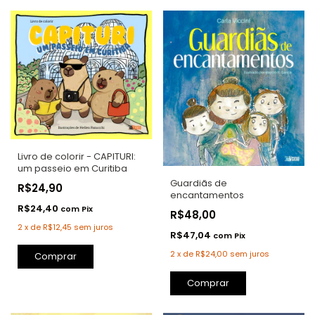
Livro de colorir - CAPITURI:
um passeio em Curitiba
Guardiãs de
R$24,90
encantamentos
R$24,40
com
Pix
R$48,00
2
x
de
R$12,45
sem juros
R$47,04
com
Pix
2
x
de
R$24,00
sem juros
Comprar
Comprar