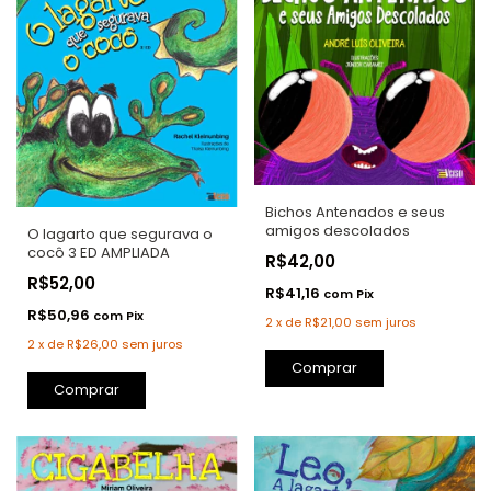
Bichos Antenados e seus
amigos descolados
O lagarto que segurava o
cocô 3 ED AMPLIADA
R$42,00
R$52,00
R$41,16
com
Pix
R$50,96
com
Pix
2
x
de
R$21,00
sem juros
2
x
de
R$26,00
sem juros
Comprar