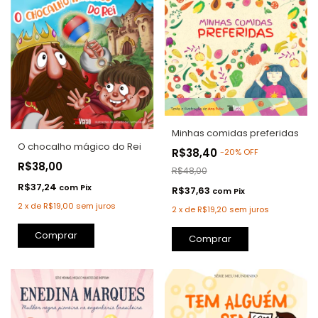
Minhas comidas preferidas
O chocalho mágico do Rei
R$38,40
-
20
%
OFF
R$38,00
R$48,00
R$37,24
com
Pix
R$37,63
com
Pix
2
x
de
R$19,00
sem juros
2
x
de
R$19,20
sem juros
Comprar
Comprar