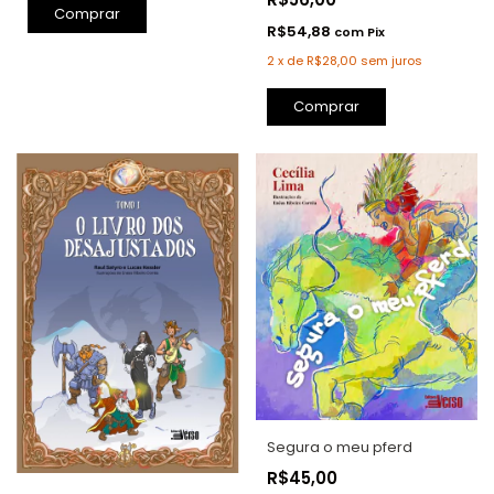
Comprar
R$54,88
com
Pix
2
x
de
R$28,00
sem juros
Comprar
Segura o meu pferd
R$45,00