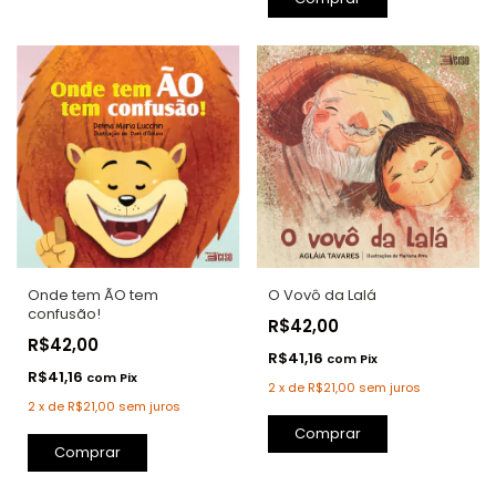
Onde tem ÃO tem
O Vovô da Lalá
confusão!
R$42,00
R$42,00
R$41,16
com
Pix
R$41,16
com
Pix
2
x
de
R$21,00
sem juros
2
x
de
R$21,00
sem juros