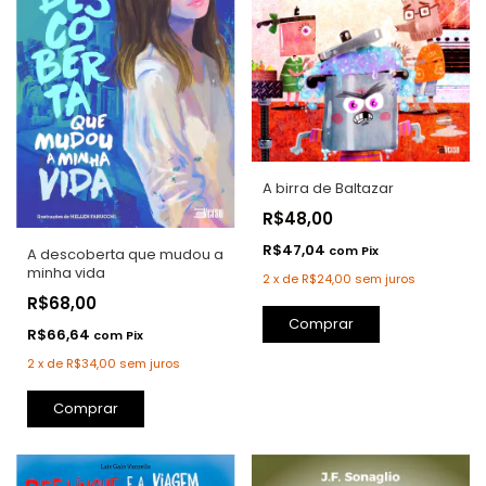
A birra de Baltazar
R$48,00
R$47,04
com
Pix
A descoberta que mudou a
minha vida
2
x
de
R$24,00
sem juros
R$68,00
Comprar
R$66,64
com
Pix
2
x
de
R$34,00
sem juros
Comprar