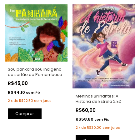
Sou pankara sou indigena
do sertão de Pernambuco
R$45,00
R$44,10
com
Pix
Meninas Brilhantes: A
2
x
de
R$22,50
sem juros
História de Estrela 2 ED
R$60,00
Comprar
R$58,80
com
Pix
2
x
de
R$30,00
sem juros