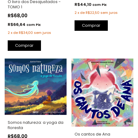
O livro dos Desajustados -
R$44,10
com
Pix
TOMO 1
2
x
de
R$22,50
sem juros
R$68,00
R$66,64
com
Pix
Comprar
2
x
de
R$34,00
sem juros
Comprar
Somos natureza: a yoga da
floresta
Os cantos de Ana
R$68,00