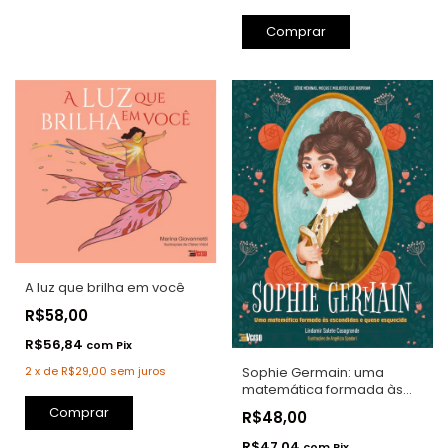
A luz que brilha em você
R$58,00
R$56,84
com
Pix
2
x
de
R$29,00
sem juros
Sophie Germain: uma
matemática formada às
escondidas e quase
Comprar
R$48,00
esquecida
R$47,04
com
Pix