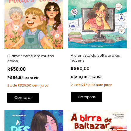
A cientista do software às
O amor cabe em muitos
nuvens
colos
R$60,00
R$58,00
R$58,80
R$56,84
com
Pix
com
Pix
2
x
de
R$30,00
sem juros
2
x
de
R$29,00
sem juros
Comprar
Comprar