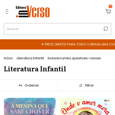
0
✈ FRETE GRÁTIS PARA TODO O BRASIL NAS COMPRAS ACIMA 
Início
.
Literatura Infantil
.
breadcrumbs.questoes-raciais
Literatura Infantil
Ordenar
Filtrar