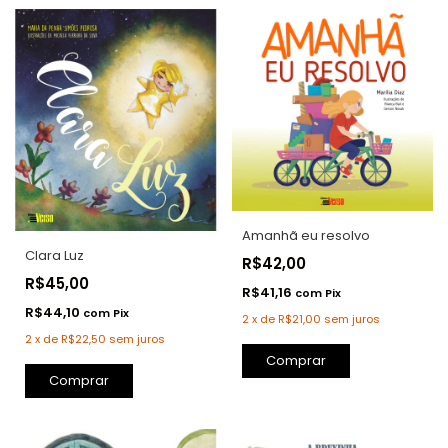
Amanhã eu resolvo
Clara Luz
R$42,00
R$45,00
R$41,16
com
Pix
R$44,10
com
Pix
2
x
de
R$21,00
sem juros
2
x
de
R$22,50
sem juros
Comprar