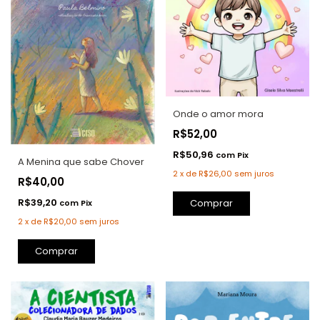
Onde o amor mora
R$52,00
R$50,96
com
Pix
A Menina que sabe Chover
2
x
de
R$26,00
sem juros
R$40,00
R$39,20
Comprar
com
Pix
2
x
de
R$20,00
sem juros
Comprar