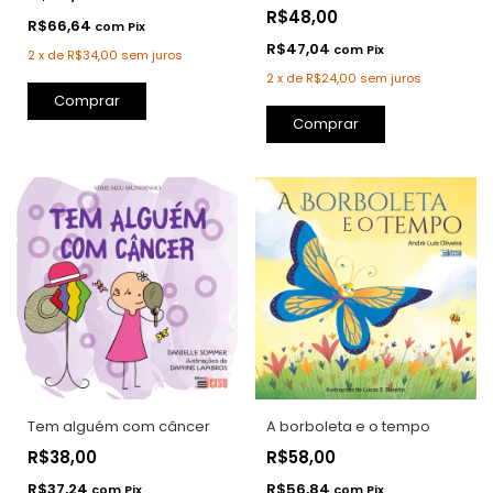
R$48,00
R$66,64
com
Pix
R$47,04
com
Pix
2
x
de
R$34,00
sem juros
2
x
de
R$24,00
sem juros
Comprar
Tem alguém com câncer
A borboleta e o tempo
R$38,00
R$58,00
R$37,24
R$56,84
com
Pix
com
Pix