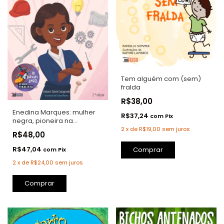
Tem alguém com (sem)
fralda
R$38,00
Enedina Marques: mulher
R$37,24
com
Pix
negra, pioneira na
engenharia brasileira
2
x
de
R$19,00
sem juros
R$48,00
R$47,04
Comprar
com
Pix
2
x
de
R$24,00
sem juros