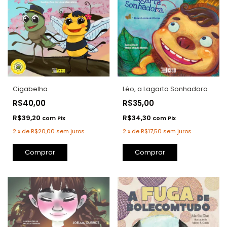
Cigabelha
Léo, a Lagarta Sonhadora
R$40,00
R$35,00
R$39,20
R$34,30
com
Pix
com
Pix
2
x
de
R$20,00
sem juros
2
x
de
R$17,50
sem juros