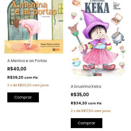
A Menina e as Portas
R$40,00
R$39,20
com
Pix
2
x
de
R$20,00
sem juros
A bruxinha Keka
R$35,00
Comprar
R$34,30
com
Pix
2
x
de
R$17,50
sem juros
Comprar