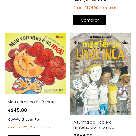
2
x
de
R$24,00
sem juros
Comprar
Meu corpinho é só meu
R$45,00
R$44,10
com
Pix
A turma do Tico e o
mistério do livro inca
2
x
de
R$22,50
sem juros
R$56,00