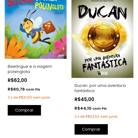
Beelíngue e a viagem
polenglota
R$62,00
Ducan: por uma aventura
R$60,76
com
Pix
fantástica
2
x
de
R$31,00
sem juros
R$45,00
R$44,10
com
Pix
Comprar
2
x
de
R$22,50
sem juros
Comprar