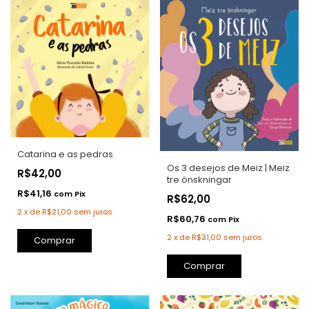
Catarina e as pedras
Os 3 desejos de Meiz | Meiz
R$42,00
tre önskningar
R$41,16
com
Pix
R$62,00
2
x
de
R$21,00
sem juros
R$60,76
com
Pix
2
x
de
R$31,00
sem juros
Comprar
Comprar