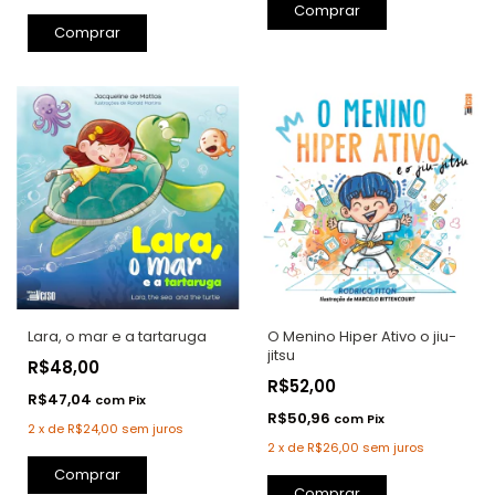
Comprar
Lara, o mar e a tartaruga
O Menino Hiper Ativo o jiu-
jitsu
R$48,00
R$52,00
R$47,04
com
Pix
R$50,96
com
Pix
2
x
de
R$24,00
sem juros
2
x
de
R$26,00
sem juros
Comprar