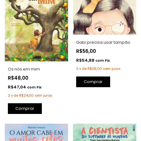
Gabi precisa usar tampão
R$56,00
R$54,88
com
Pix
2
x
de
R$28,00
sem juros
Os nós em mim
R$48,00
Comprar
R$47,04
com
Pix
2
x
de
R$24,00
sem juros