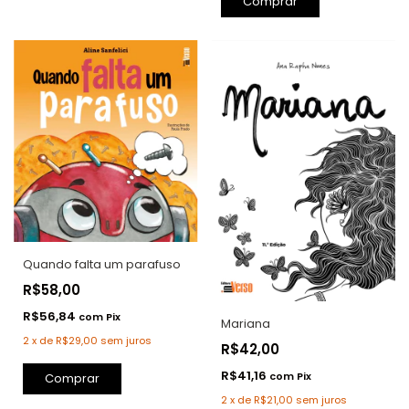
Comprar
Quando falta um parafuso
R$58,00
R$56,84
com
Pix
Mariana
2
x
de
R$29,00
sem juros
R$42,00
R$41,16
com
Pix
Comprar
2
x
de
R$21,00
sem juros