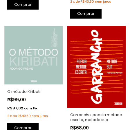
2
x
de
R$40,80
sem juros
Comprar
O método Kiribati
R$99,00
R$97,02
com
Pix
Garrancho: poesia metade
2
x
de
R$49,50
sem juros
escrita, metade sua
R$68,00
Comprar