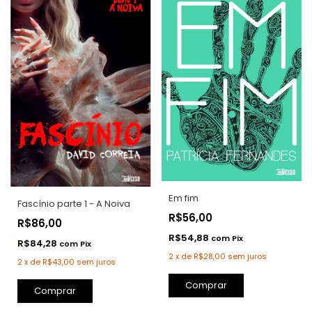
Em fim
Fascínio parte 1 - A Noiva
R$56,00
R$86,00
R$54,88
com
Pix
R$84,28
com
Pix
2
x
de
R$28,00
sem juros
2
x
de
R$43,00
sem juros
Comprar
Comprar