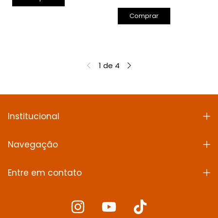
Comprar
1
de
4
Institucional
Navegação
Entre em contato