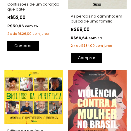
Confissões de um coração
que bate
As perdas no caminho: em
R$52,00
busca de uma família
R$50,96
com
Pix
R$68,00
2
x
de
R$26,00
sem juros
R$66,64
com
Pix
Comprar
2
x
de
R$34,00
sem juros
Comprar
Brilhos da periferia