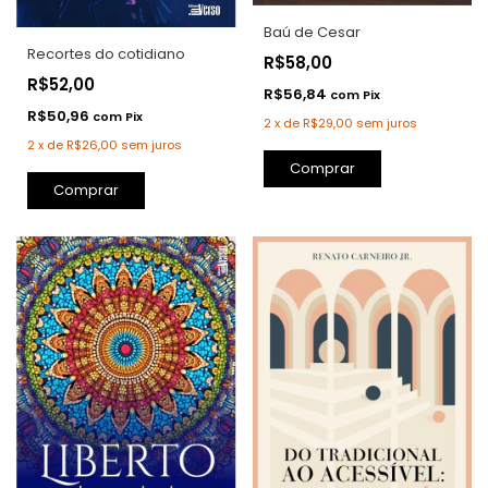
Baú de Cesar
Recortes do cotidiano
R$58,00
R$52,00
R$56,84
com
Pix
R$50,96
com
Pix
2
x
de
R$29,00
sem juros
2
x
de
R$26,00
sem juros
Comprar
Comprar