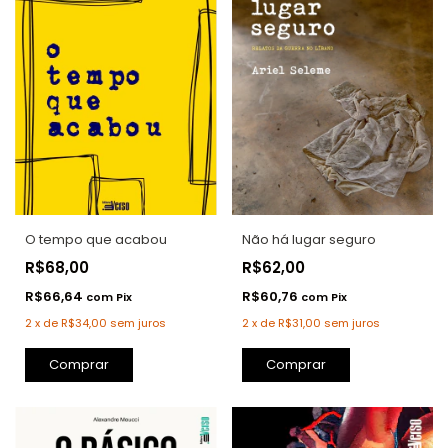
O tempo que acabou
Não há lugar seguro
R$68,00
R$62,00
R$66,64
R$60,76
com
Pix
com
Pix
2
x
de
R$34,00
sem juros
2
x
de
R$31,00
sem juros
Comprar
Comprar