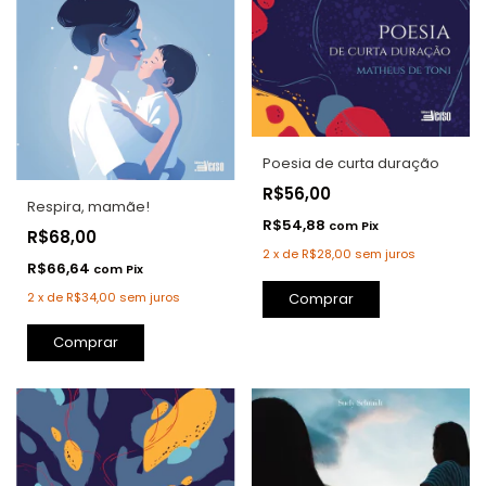
Poesia de curta duração
R$56,00
Respira, mamãe!
R$54,88
com
Pix
R$68,00
2
x
de
R$28,00
sem juros
R$66,64
com
Pix
Comprar
2
x
de
R$34,00
sem juros
Comprar