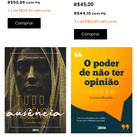
R$50,96
com
Pix
R$45,00
2
x
de
R$26,00
sem juros
R$44,10
com
Pix
2
x
de
R$22,50
sem juros
Comprar
Comprar