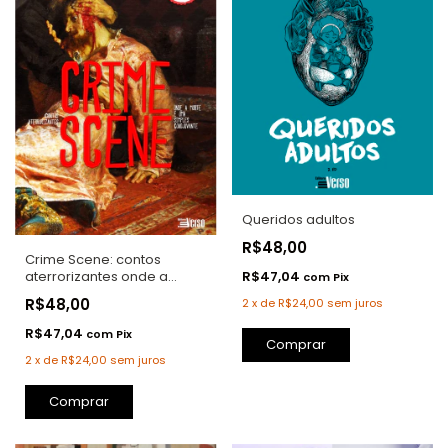
Queridos adultos
R$48,00
Crime Scene: contos
R$47,04
aterrorizantes onde a
com
Pix
morte é uma simples
R$48,00
2
x
de
R$24,00
sem juros
coadjuvante
R$47,04
com
Pix
Comprar
2
x
de
R$24,00
sem juros
Comprar