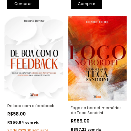
Comprar
Comprar
De boa com o feedback
Fogo no bordel: memórias
de Teca Sandrini
R$58,00
R$89,00
R$56,84
com
Pix
R$87,22
com
Pix
2
x
de
R$29,00
sem juros