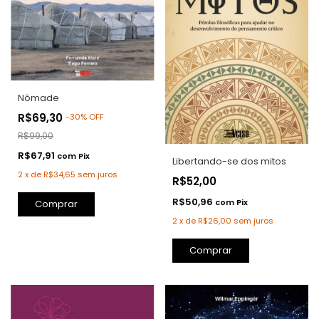
Nômade
R$69,30
-
30
%
OFF
R$99,00
R$67,91
com
Pix
Libertando-se dos mitos
2
x
de
R$34,65
sem juros
R$52,00
R$50,96
com
Pix
Comprar
2
x
de
R$26,00
sem juros