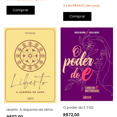
2
x
de
R$44,50
sem juros
Comprar
Comprar
O poder do E 3 ED
Liberto: A alquimia da alma
R$72,00
R$112,00