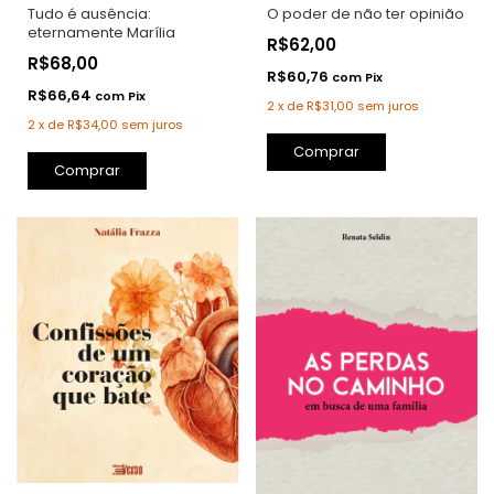
O poder de não ter opinião
Tudo é ausência:
eternamente Marília
R$62,00
R$68,00
R$60,76
com
Pix
R$66,64
com
Pix
2
x
de
R$31,00
sem juros
2
x
de
R$34,00
sem juros
Comprar