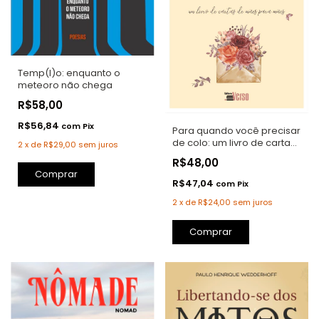
Temp(l)o: enquanto o
meteoro não chega
R$58,00
R$56,84
com
Pix
Para quando você precisar
de colo: um livro de cartas
2
x
de
R$29,00
sem juros
de mães para mães
R$48,00
Comprar
R$47,04
com
Pix
2
x
de
R$24,00
sem juros
Comprar