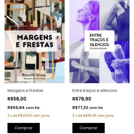
Margens e Frestas
Entre traços e silêncios
R$58,00
R$78,90
R$56,84
R$77,32
com
Pix
com
Pix
2
x
de
R$29,00
sem juros
2
x
de
R$39,45
sem juros
Comprar