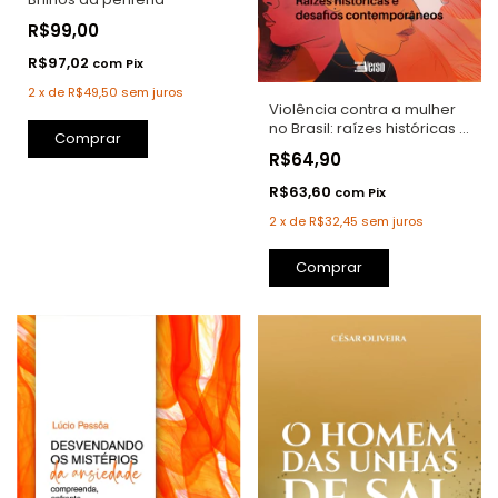
R$99,00
R$97,02
com
Pix
2
x
de
R$49,50
sem juros
Violência contra a mulher
no Brasil: raízes históricas e
Comprar
desafios contemporâneos
R$64,90
R$63,60
com
Pix
2
x
de
R$32,45
sem juros
Comprar