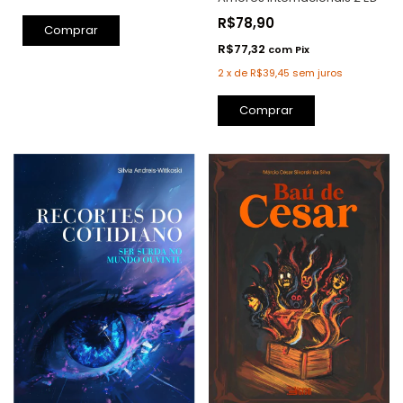
R$78,90
Comprar
R$77,32
com
Pix
2
x
de
R$39,45
sem juros