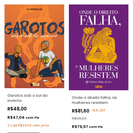
Garotos sob o sol do
Onde o direito falha, as
inverno
mulheres resistem
R$48,00
R$81,60
-
15
%
OFF
R$47,04
com
Pix
R$96,00
2
x
de
R$24,00
sem juros
R$79,97
com
Pix