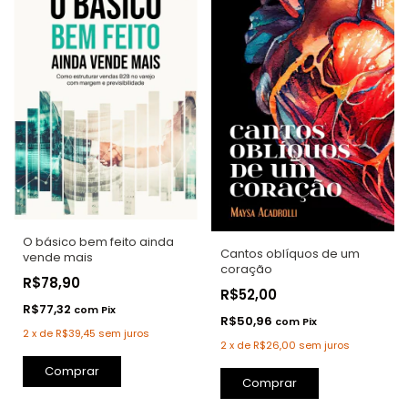
O básico bem feito ainda
Cantos oblíquos de um
vende mais
coração
R$78,90
R$52,00
R$77,32
com
Pix
R$50,96
com
Pix
2
x
de
R$39,45
sem juros
2
x
de
R$26,00
sem juros
Comprar
Comprar