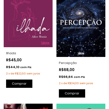
Ilhada
R$45,00
Percepção
R$44,10
com
Pix
R$68,00
2
x
de
R$22,50
sem juros
R$66,64
com
Pix
2
x
de
R$34,00
sem juros
Comprar