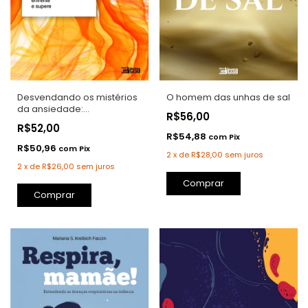
Desvendando os mistérios
O homem das unhas de sal
da ansiedade:
R$56,00
compreenda, enfrente e
R$52,00
supere
R$54,88
com
Pix
R$50,96
com
Pix
2
x
de
R$28,00
sem juros
2
x
de
R$26,00
sem juros
Comprar