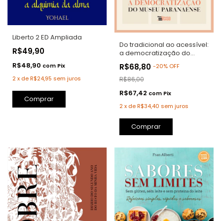
Liberto 2 ED Ampliada
Do tradicional ao acessível:
R$49,90
a democratização do
Museu Paranaense
R$48,90
R$68,80
com
Pix
-
20
%
OFF
2
x
de
R$24,95
sem juros
R$86,00
R$67,42
com
Pix
2
x
de
R$34,40
sem juros
Comprar