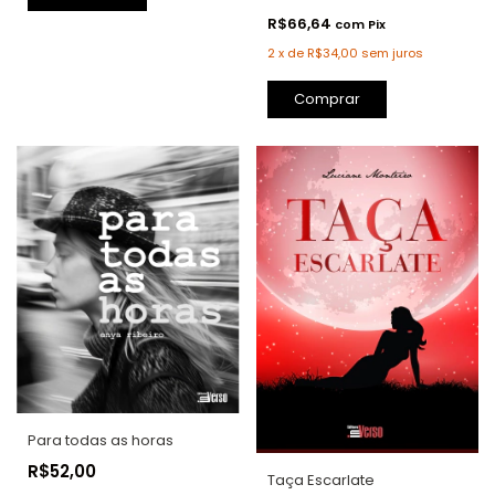
R$66,64
com
Pix
2
x
de
R$34,00
sem juros
Comprar
Para todas as horas
R$52,00
Taça Escarlate