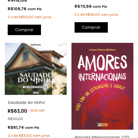
R$70,56
com
Pix
R$109,76
com
Pix
2
x
de
R$36,00
sem juros
2
x
de
R$56,00
sem juros
Comprar
Comprar
Saudade do ninho
R$63,00
-
30
%
OFF
R$90,00
R$61,74
com
Pix
2
x
de
R$31,50
sem juros
Amores Internacionais 2 ED