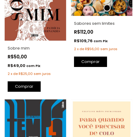
Sabores sem limites
R$112,00
R$109,76
com
Pix
Sobre mim
2
x
de
R$56,00
sem juros
R$50,00
Comprar
R$49,00
com
Pix
2
x
de
R$25,00
sem juros
Comprar