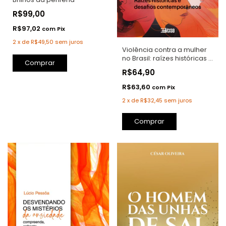
R$99,00
R$97,02
com
Pix
2
x
de
R$49,50
sem juros
Violência contra a mulher
no Brasil: raízes históricas e
Comprar
desafios contemporâneos
R$64,90
R$63,60
com
Pix
2
x
de
R$32,45
sem juros
Comprar