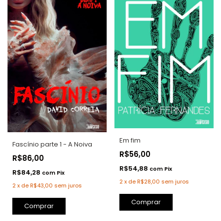
Em fim
Fascínio parte 1 - A Noiva
R$56,00
R$86,00
R$54,88
com
Pix
R$84,28
com
Pix
2
x
de
R$28,00
sem juros
2
x
de
R$43,00
sem juros
Comprar
Comprar