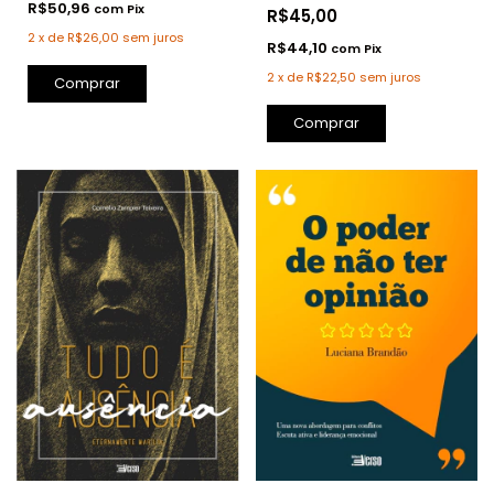
R$50,96
com
Pix
R$45,00
2
x
de
R$26,00
sem juros
R$44,10
com
Pix
2
x
de
R$22,50
sem juros
Comprar
Comprar