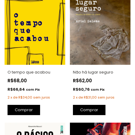
O tempo que acabou
Não há lugar seguro
R$68,00
R$62,00
R$66,64
R$60,76
com
Pix
com
Pix
2
x
de
R$34,00
sem juros
2
x
de
R$31,00
sem juros
Comprar
Comprar