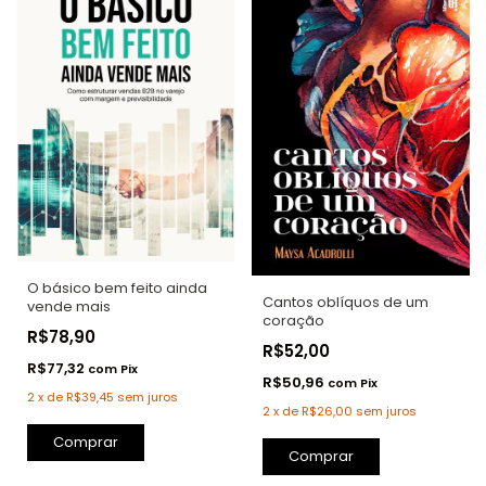
O básico bem feito ainda
Cantos oblíquos de um
vende mais
coração
R$78,90
R$52,00
R$77,32
com
Pix
R$50,96
com
Pix
2
x
de
R$39,45
sem juros
2
x
de
R$26,00
sem juros
Comprar
Comprar