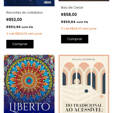
Baú de Cesar
Recortes do cotidiano
R$58,00
R$52,00
R$56,84
com
Pix
R$50,96
com
Pix
2
x
de
R$29,00
sem juros
2
x
de
R$26,00
sem juros
Comprar
Comprar