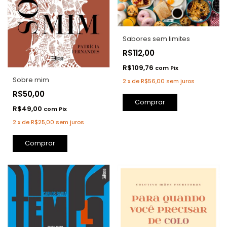
Sabores sem limites
R$112,00
R$109,76
com
Pix
Sobre mim
2
x
de
R$56,00
sem juros
R$50,00
Comprar
R$49,00
com
Pix
2
x
de
R$25,00
sem juros
Comprar