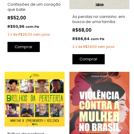
Confissões de um coração
que bate
As perdas no caminho: em
R$52,00
busca de uma família
R$50,96
com
Pix
R$68,00
2
x
de
R$26,00
sem juros
R$66,64
com
Pix
Comprar
2
x
de
R$34,00
sem juros
Comprar
Brilhos da periferia