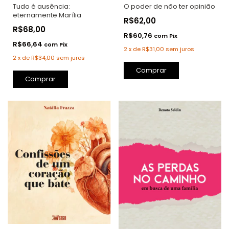
O poder de não ter opinião
Tudo é ausência:
eternamente Marília
R$62,00
R$68,00
R$60,76
com
Pix
R$66,64
com
Pix
2
x
de
R$31,00
sem juros
2
x
de
R$34,00
sem juros
Comprar