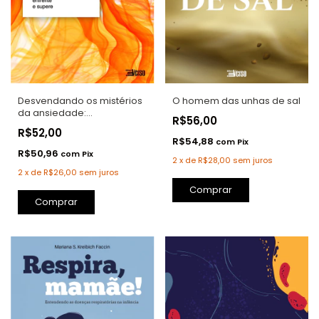
Desvendando os mistérios
O homem das unhas de sal
da ansiedade:
R$56,00
compreenda, enfrente e
R$52,00
supere
R$54,88
com
Pix
R$50,96
com
Pix
2
x
de
R$28,00
sem juros
2
x
de
R$26,00
sem juros
Comprar